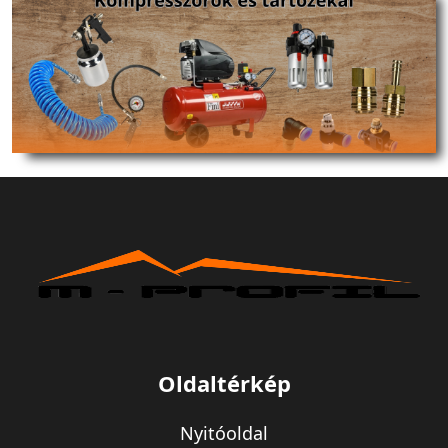
Oldaltérkép
Nyitóoldal