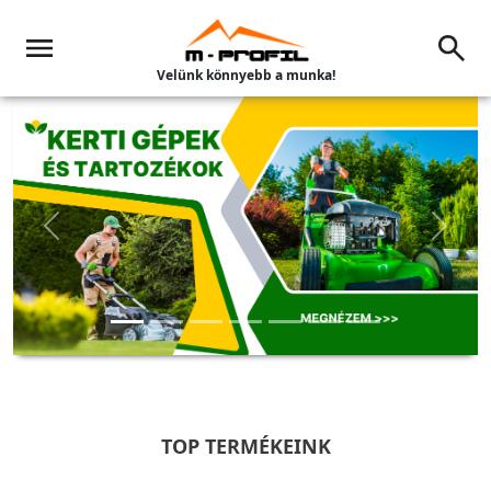
Velünk könnyebb a munka!
Előző
Követk
TOP TERMÉKEINK