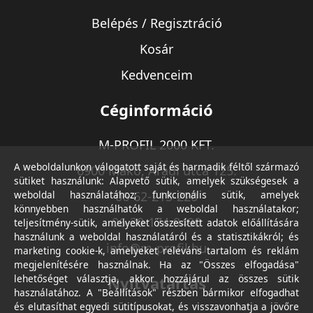
Belépés / Regisztráció
Kosár
Kedvenceim
Céginformáció
M-PROFIL 2000 KFT.
A weboldalunkon válogatott saját és harmadik féltől származó
6900 Makó, Aradi utca 125.
sütiket használunk: Alapvető sütik, amelyek szükségesek a
weboldal használatához; funkcionális sütik, amelyek
06-62-213-220
könnyebben használhatók a weboldal használatakor;
06-30-174-9490
teljesítmény-sütik, amelyeket összesített adatok előállítására
használunk a weboldal használatáról és a statisztikákról; és
info@m-profil.hu
marketing cookie-k, amelyeket releváns tartalom és reklám
megjelenítésére használnak. Ha az "Összes elfogadása"
lehetőséget választja, akkor hozzájárul az összes sütik
Nyitvatartás
használatához. A "Beállítások" részben bármikor elfogadhat
és elutasíthat egyedi sütitípusokat, és visszavonhatja a jövőre