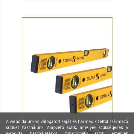
A weboldalunkon válogatott saját és harmadik féltől származó
sütiket használunk: Alapvető sütik, amelyek szükségesek a
weboldal használatához; funkcionális sütik, amelyek