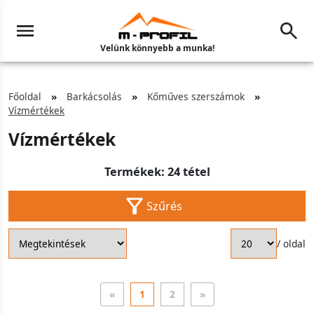
Velünk könnyebb a munka!
Főoldal
Barkácsolás
Kőműves szerszámok
Vízmértékek
Vízmértékek
Termékek: 24 tétel
Szűrés
/ oldal
«
1
2
»