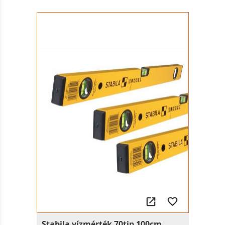
Stabila vízmérték 70tip 100cm