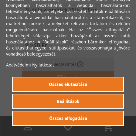
könnyebben használhatók a weboldal használatakor;
Stabila vízmérték 70tip 120cm
teljesítmény-sütik, amelyeket összesített adatok előállítására
használunk a weboldal használatáról és a statisztikákról; és
marketing cookie-k, amelyeket releváns tartalom és reklám
megjelenítésére használnak. Ha az "Összes elfogadása"
lehetőséget választja, akkor hozzájárul az összes sütik
használatához. A "Beállítások" részben bármikor elfogadhat
9 550 Ft
és elutasíthat egyedi sütitípusokat, és visszavonhatja a jövőre
vonatkozó beleegyezését.
Megtekintés
Adatvédelmi Nyilatkozat
Kosárba
Összes elutasítása
Beállítások
Összes elfogadása
0
0