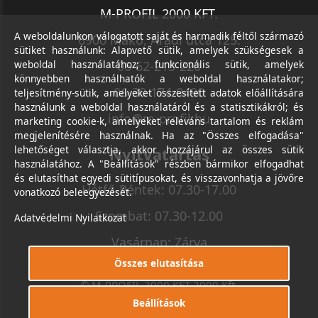
M-PROFIL 2000 KFT.
A weboldalunkon válogatott saját és harmadik féltől származó
6900 Makó, Aradi utca 125.
sütiket használunk: Alapvető sütik, amelyek szükségesek a
weboldal használatához; funkcionális sütik, amelyek
06-62-213-220
könnyebben használhatók a weboldal használatakor;
06-30-174-9490
teljesítmény-sütik, amelyeket összesített adatok előállítására
használunk a weboldal használatáról és a statisztikákról; és
info@m-profil.hu
marketing cookie-k, amelyeket releváns tartalom és reklám
megjelenítésére használnak. Ha az "Összes elfogadása"
lehetőséget választja, akkor hozzájárul az összes sütik
Nyitvatartás
használatához. A "Beállítások" részben bármikor elfogadhat
és elutasíthat egyedi sütitípusokat, és visszavonhatja a jövőre
Hétfő-Péntek: 07.30-17.00
vonatkozó beleegyezését.
Szombat: 07.30-12.00
Adatvédelmi Nyilatkozat
Vasárnap: Zárva
Összes elutasítása
© M-PROFIL 2000 KFT 2000 Kft.
Minden jog fenntartva.
Beállítások
Készítette
I.T.C. Kft.