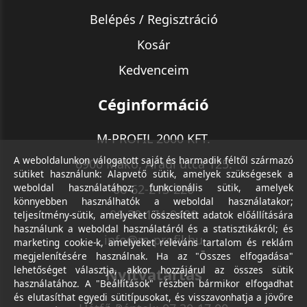
Belépés / Regisztráció
Kosár
Kedvenceim
Céginformáció
M-PROFIL 2000 KFT.
A weboldalunkon válogatott saját és harmadik féltől származó
6900 Makó, Aradi utca 125.
sütiket használunk: Alapvető sütik, amelyek szükségesek a
weboldal használatához; funkcionális sütik, amelyek
06-62-213-220
könnyebben használhatók a weboldal használatakor;
06-30-174-9490
teljesítmény-sütik, amelyeket összesített adatok előállítására
használunk a weboldal használatáról és a statisztikákról; és
info@m-profil.hu
marketing cookie-k, amelyeket releváns tartalom és reklám
megjelenítésére használnak. Ha az "Összes elfogadása"
lehetőséget választja, akkor hozzájárul az összes sütik
Nyitvatartás
használatához. A "Beállítások" részben bármikor elfogadhat
és elutasíthat egyedi sütitípusokat, és visszavonhatja a jövőre