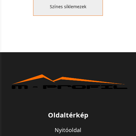
Színes síklemezek
Oldaltérkép
Nyitóoldal