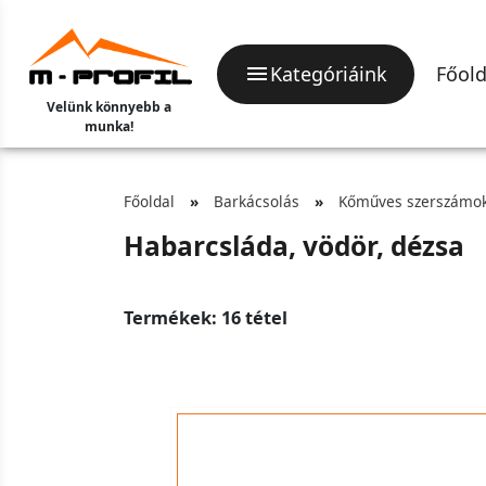
Kategóriáink
Főold
Velünk könnyebb a
munka!
Főoldal
Barkácsolás
Kőműves szerszámo
Habarcsláda, vödör, dézsa
Termékek: 16 tétel