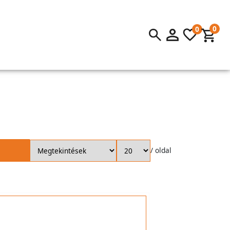
0
0
/ oldal