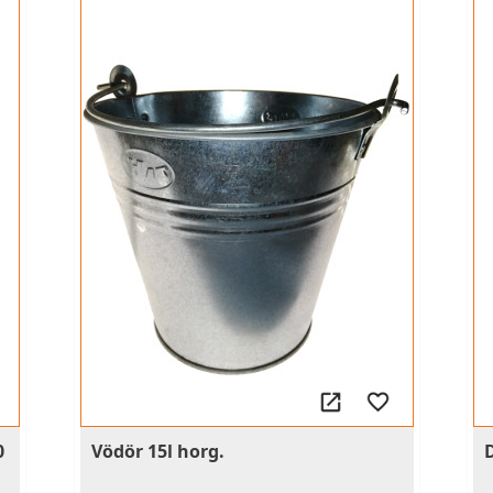
0
Vödör 15l horg.