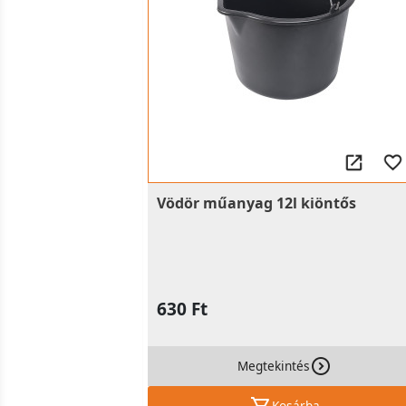
Vödör műanyag 12l kiöntős
630 Ft
Megtekintés
Kosárba