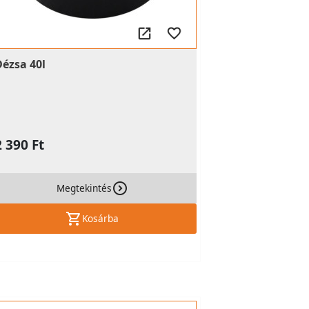
Dézsa 40l
2 390 Ft
Megtekintés
Kosárba