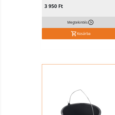
3 950 Ft
Megtekintés
Kosárba