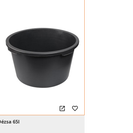
Dézsa 65l