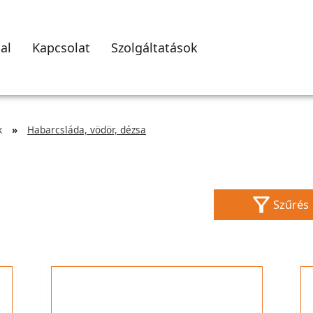
al
Kapcsolat
Szolgáltatások
k
Habarcsláda, vödör, dézsa
Szűrés