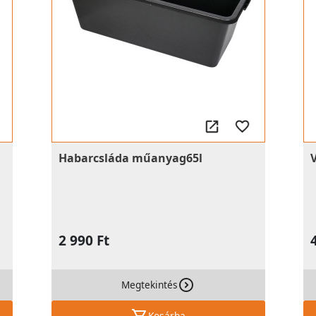
Habarcsláda műanyag65l
2 990 Ft
Megtekintés
Kosárba