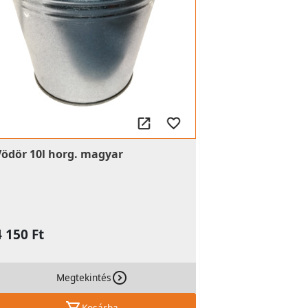
Vödör 10l horg. magyar
4 150 Ft
Megtekintés
Kosárba