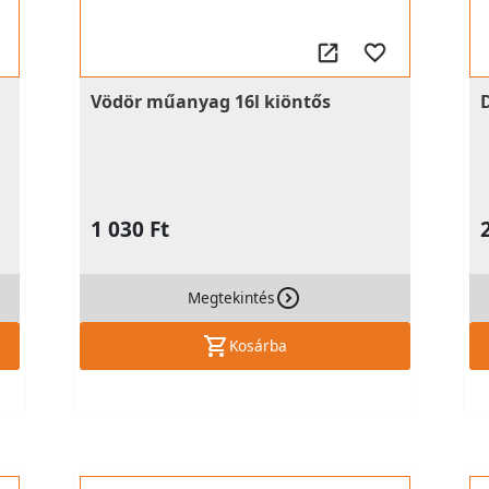
Vödör műanyag 16l kiöntős
1 030 Ft
Megtekintés
Kosárba