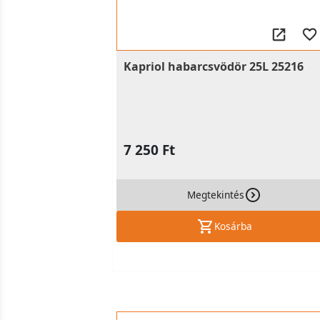
Kapriol habarcsvödör 25L 25216
7 250 Ft
Megtekintés
Kosárba