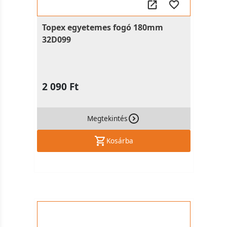
Topex egyetemes fogó 180mm
32D099
2 090 Ft
Megtekintés
Kosárba