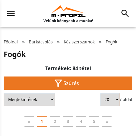
Velünk könnyebb a munka!
Főoldal
Barkácsolás
Kéziszerszámok
Fogók
Fogók
Termékek: 84 tétel
Szűrés
/ oldal
«
1
2
3
4
5
»