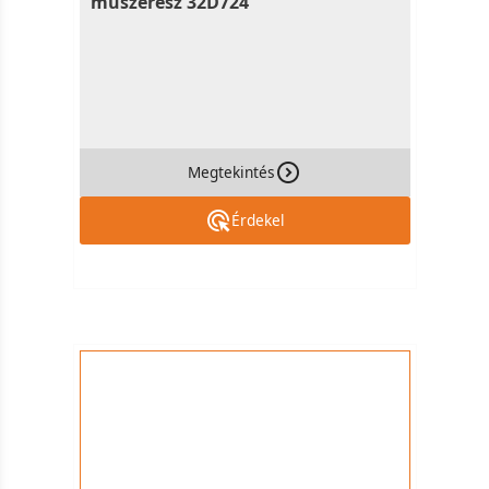
műszerész 32D724
Megtekintés
Érdekel