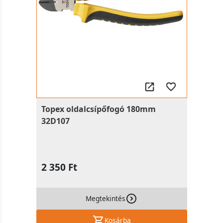
Topex oldalcsípőfogó 180mm
32D107
2 350 Ft
Megtekintés
Kosárba