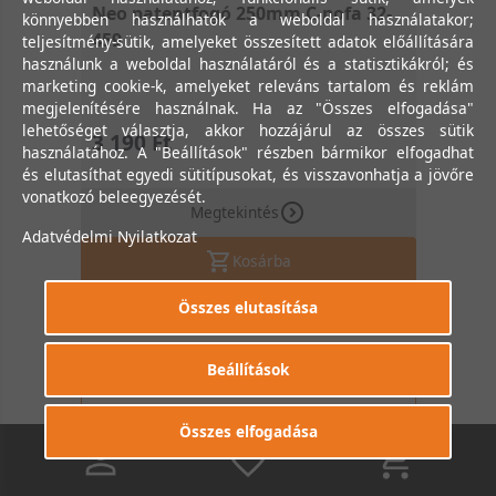
Neo patentfogó 250mm C-pofa 32-
könnyebben használhatók a weboldal használatakor;
459
teljesítmény-sütik, amelyeket összesített adatok előállítására
használunk a weboldal használatáról és a statisztikákról; és
marketing cookie-k, amelyeket releváns tartalom és reklám
megjelenítésére használnak. Ha az "Összes elfogadása"
lehetőséget választja, akkor hozzájárul az összes sütik
3 190 Ft
használatához. A "Beállítások" részben bármikor elfogadhat
és elutasíthat egyedi sütitípusokat, és visszavonhatja a jövőre
vonatkozó beleegyezését.
Megtekintés
Adatvédelmi Nyilatkozat
Kosárba
Összes elutasítása
Beállítások
Összes elfogadása
0
0