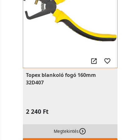
Topex blankoló fogó 160mm
32D407
2 240 Ft
Megtekintés