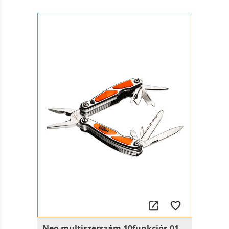
Neo multiszerszám 10funkciós 01-