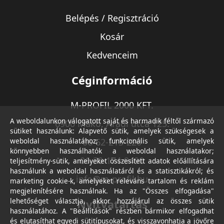
Belépés / Regisztráció
Kosár
Kedvenceim
Céginformáció
M-PROFIL 2000 KFT.
A weboldalunkon válogatott saját és harmadik féltől származó
6900 Makó, Aradi utca 125.
sütiket használunk: Alapvető sütik, amelyek szükségesek a
weboldal használatához; funkcionális sütik, amelyek
06-62-213-220
könnyebben használhatók a weboldal használatakor;
06-30-174-9490
teljesítmény-sütik, amelyeket összesített adatok előállítására
használunk a weboldal használatáról és a statisztikákról; és
info@m-profil.hu
marketing cookie-k, amelyeket releváns tartalom és reklám
megjelenítésére használnak. Ha az "Összes elfogadása"
lehetőséget választja, akkor hozzájárul az összes sütik
Nyitvatartás
használatához. A "Beállítások" részben bármikor elfogadhat
és elutasíthat egyedi sütitípusokat, és visszavonhatja a jövőre