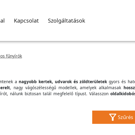
al
Kapcsolat
Szolgáltatások
os fűnyírók
entenek a
nagyobb kertek, udvarok és zöldterületek
gyors és hat
erelt
, nagy vágószélességű modellek, amelyek alkalmasak
hoss
yírót, nálunk biztosan talál megfelelő típust. Válasszon
oldalkidobó
Szűrés