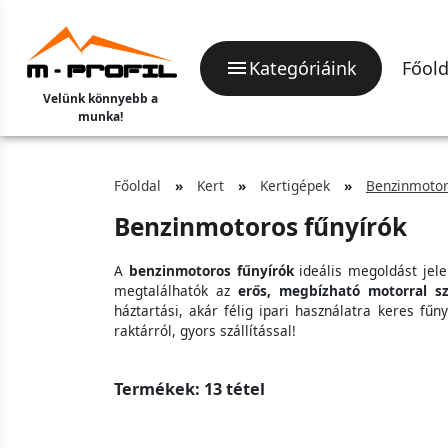
Kategóriáink
Főold
Velünk könnyebb a
munka!
Főoldal
Kert
Kertigépek
Benzinmotor
Benzinmotoros fűnyírók
A
benzinmotoros fűnyírók
ideális megoldást jel
megtalálhatók az
erős, megbízható motorral sz
háztartási, akár félig ipari használatra keres fűn
raktárról, gyors szállítással!
Termékek: 13 tétel