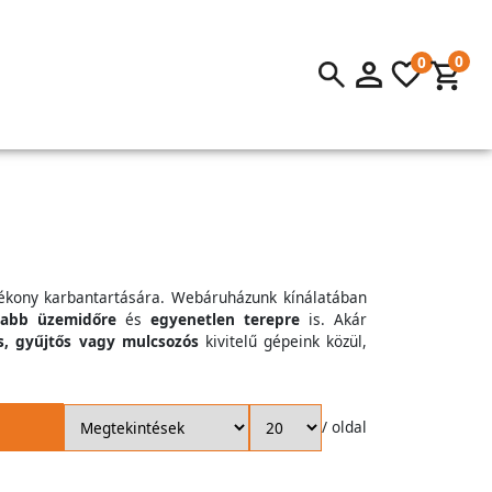
0
0
ékony karbantartására. Webáruházunk kínálatában
zabb üzemidőre
és
egyenetlen terepre
is. Akár
s, gyűjtős vagy mulcsozós
kivitelű gépeink közül,
/ oldal