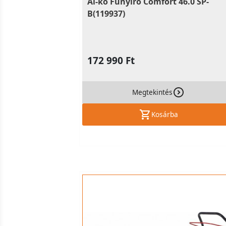
Al-ko Fűnyíró Comfort 46.0 SP-
B(119937)
172 990 Ft
Megtekintés
Kosárba