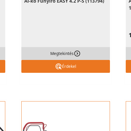
Al-ko Fűnyíró EASY 4.2 P-S (113794)
Megtekintés
Érdekel