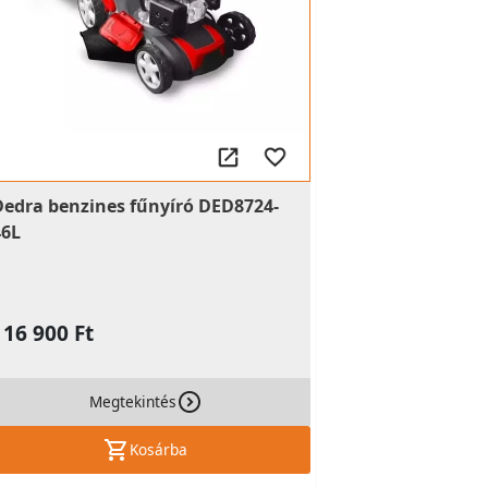
Dedra benzines fűnyíró DED8724-
46L
116 900 Ft
Megtekintés
Kosárba