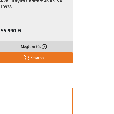
Al-ko Fűnyíró Comfort 46.0 SP-A
119938
155 990 Ft
Megtekintés
Kosárba