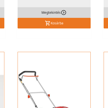
Megtekintés
Kosárba