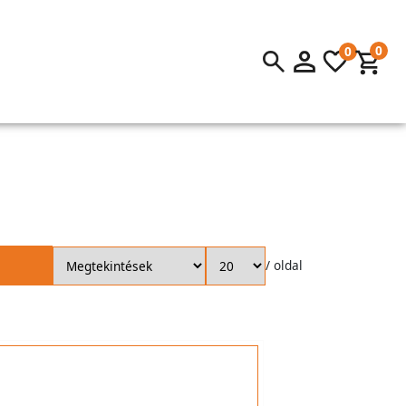
0
0
/ oldal