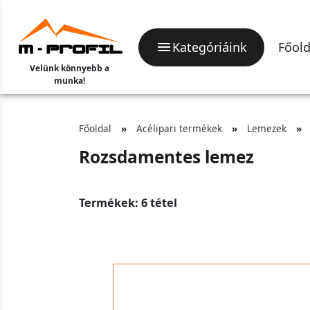
Kategóriáink
Főold
Velünk könnyebb a
munka!
Főoldal
Acélipari termékek
Lemezek
Rozsdamentes lemez
Termékek: 6 tétel