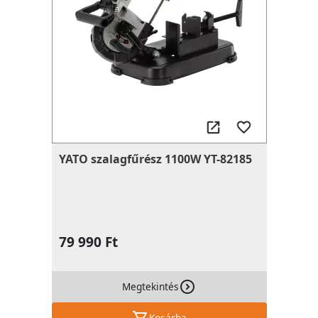
YATO szalagfűrész 1100W YT-82185
79 990 Ft
Megtekintés
Kosárba