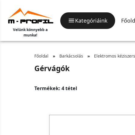
Kategóriáink
Főold
Velünk könnyebb a
munka!
Főoldal
Barkácsolás
Elektromos kézisze
Gérvágók
Termékek: 4 tétel