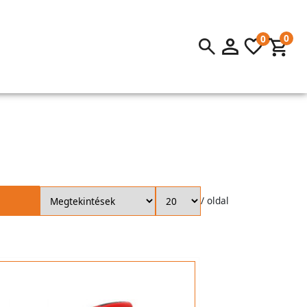
0
0
/ oldal