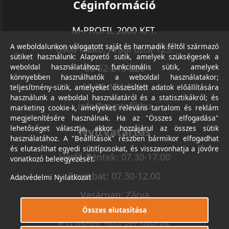
Céginformáció
M-PROFIL 2000 KFT.
A weboldalunkon válogatott saját és harmadik féltől származó
6900 Makó, Aradi utca 125.
sütiket használunk: Alapvető sütik, amelyek szükségesek a
weboldal használatához; funkcionális sütik, amelyek
06-62-213-220
könnyebben használhatók a weboldal használatakor;
06-30-174-9490
teljesítmény-sütik, amelyeket összesített adatok előállítására
használunk a weboldal használatáról és a statisztikákról; és
info@m-profil.hu
marketing cookie-k, amelyeket releváns tartalom és reklám
megjelenítésére használnak. Ha az "Összes elfogadása"
lehetőséget választja, akkor hozzájárul az összes sütik
Nyitvatartás
használatához. A "Beállítások" részben bármikor elfogadhat
és elutasíthat egyedi sütitípusokat, és visszavonhatja a jövőre
Hétfő-Péntek: 07.30-17.00
vonatkozó beleegyezését.
Szombat: 07.30-12.00
Adatvédelmi Nyilatkozat
Vasárnap: Zárva
Összes elutasítása
© M-PROFIL 2000 KFT 2000 Kft.