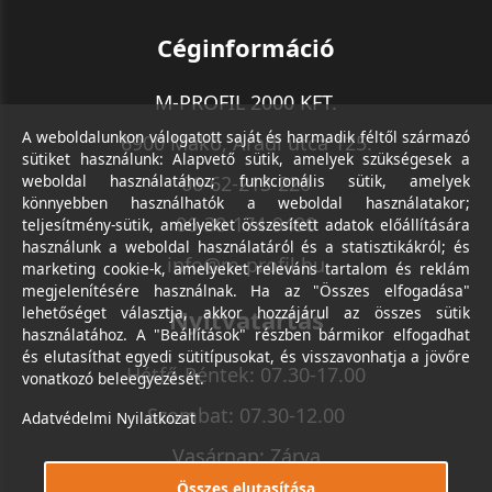
Céginformáció
M-PROFIL 2000 KFT.
A weboldalunkon válogatott saját és harmadik féltől származó
6900 Makó, Aradi utca 125.
sütiket használunk: Alapvető sütik, amelyek szükségesek a
weboldal használatához; funkcionális sütik, amelyek
06-62-213-220
könnyebben használhatók a weboldal használatakor;
06-30-174-9490
teljesítmény-sütik, amelyeket összesített adatok előállítására
használunk a weboldal használatáról és a statisztikákról; és
info@m-profil.hu
marketing cookie-k, amelyeket releváns tartalom és reklám
megjelenítésére használnak. Ha az "Összes elfogadása"
lehetőséget választja, akkor hozzájárul az összes sütik
Nyitvatartás
használatához. A "Beállítások" részben bármikor elfogadhat
és elutasíthat egyedi sütitípusokat, és visszavonhatja a jövőre
Hétfő-Péntek: 07.30-17.00
vonatkozó beleegyezését.
Szombat: 07.30-12.00
Adatvédelmi Nyilatkozat
Vasárnap: Zárva
Összes elutasítása