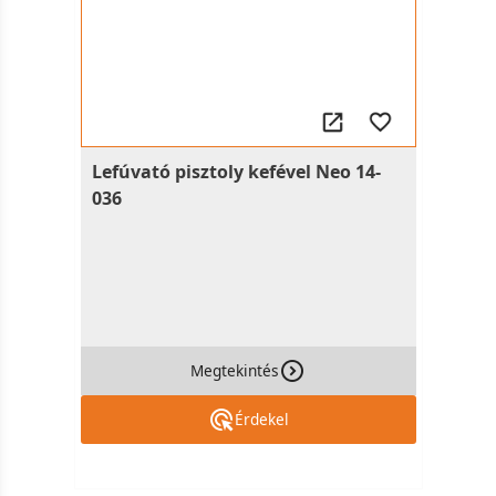
Lefúvató pisztoly kefével Neo 14-
036
Megtekintés
Érdekel