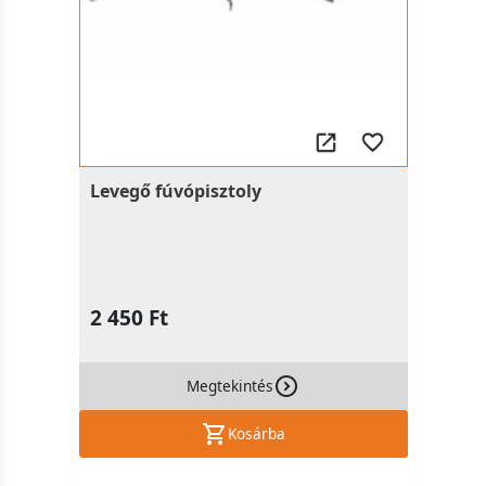
Levegő fúvópisztoly
2 450 Ft
Megtekintés
Kosárba