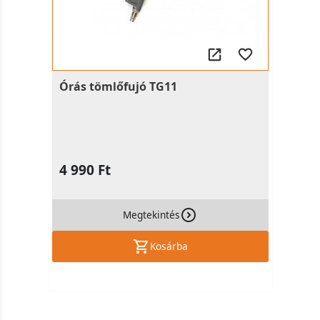
Órás tömlőfujó TG11
4 990 Ft
Megtekintés
Kosárba