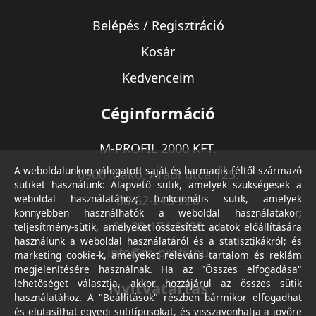
Belépés / Regisztráció
Kosár
Kedvenceim
Céginformáció
M-PROFIL 2000 KFT.
A weboldalunkon válogatott saját és harmadik féltől származó
6900 Makó, Aradi utca 125.
sütiket használunk: Alapvető sütik, amelyek szükségesek a
weboldal használatához; funkcionális sütik, amelyek
06-62-213-220
könnyebben használhatók a weboldal használatakor;
06-30-174-9490
teljesítmény-sütik, amelyeket összesített adatok előállítására
használunk a weboldal használatáról és a statisztikákról; és
info@m-profil.hu
marketing cookie-k, amelyeket releváns tartalom és reklám
megjelenítésére használnak. Ha az "Összes elfogadása"
lehetőséget választja, akkor hozzájárul az összes sütik
Nyitvatartás
használatához. A "Beállítások" részben bármikor elfogadhat
és elutasíthat egyedi sütitípusokat, és visszavonhatja a jövőre