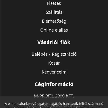
Fizetés
Szállítás
Elérhetőség
Online elállás
Vásárlói fiók
Belépés / Regisztráció
Kosár
Kedvenceim
Céginformáció
M-PROFIL 2000 KFT.
A weboldalunkon válogatott saját és harmadik féltől származó
6900 Makó, Aradi utca 125.