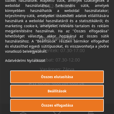
sütiket használunk: Alapvető sütik, amelyek szükségesek a
weboldal használatához; funkcionális sütik, amelyek
06-62-213-220
könnyebben használhatók a weboldal használatakor;
06-30-174-9490
teljesítmény-sütik, amelyeket összesített adatok előállítására
használunk a weboldal használatáról és a statisztikákról; és
info@m-profil.hu
marketing cookie-k, amelyeket releváns tartalom és reklám
megjelenítésére használnak. Ha az "Összes elfogadása"
lehetőséget választja, akkor hozzájárul az összes sütik
Nyitvatartás
használatához. A "Beállítások" részben bármikor elfogadhat
és elutasíthat egyedi sütitípusokat, és visszavonhatja a jövőre
Hétfő-Péntek: 07.30-17.00
vonatkozó beleegyezését.
Szombat: 07.30-12.00
Adatvédelmi Nyilatkozat
Vasárnap: Zárva
Összes elutasítása
© M-PROFIL 2000 KFT 2000 Kft.
Minden jog fenntartva.
Beállítások
Készítette
I.T.C. Kft.
Összes elfogadása
0
0