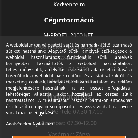
Kedvenceim
Céginformáció
M-PROFIL 2000 KFT.
A weboldalunkon válogatott saját és harmadik féltől származó
6900 Makó, Aradi utca 125.
sütiket használunk: Alapvető sütik, amelyek szükségesek a
weboldal használatához; funkcionális sütik, amelyek
06-62-213-220
könnyebben használhatók a weboldal használatakor;
06-30-174-9490
teljesítmény-sütik, amelyeket összesített adatok előállítására
használunk a weboldal használatáról és a statisztikákról; és
info@m-profil.hu
marketing cookie-k, amelyeket releváns tartalom és reklám
megjelenítésére használnak. Ha az "Összes elfogadása"
lehetőséget választja, akkor hozzájárul az összes sütik
Nyitvatartás
használatához. A "Beállítások" részben bármikor elfogadhat
és elutasíthat egyedi sütitípusokat, és visszavonhatja a jövőre
Hétfő-Péntek: 07.30-17.00
vonatkozó beleegyezését.
Szombat: 07.30-12.00
Adatvédelmi Nyilatkozat
Vasárnap: Zárva