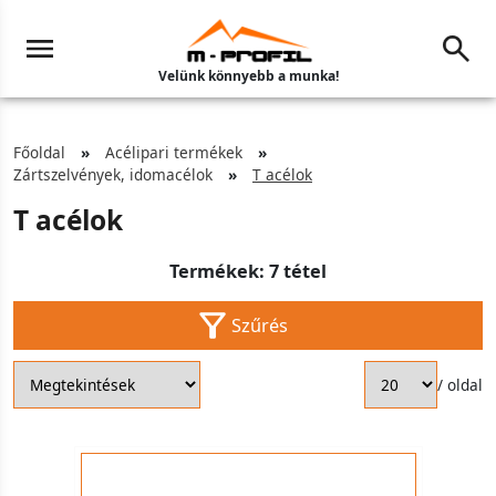
Velünk könnyebb a munka!
Főoldal
Acélipari termékek
Zártszelvények, idomacélok
T acélok
T acélok
Termékek: 7 tétel
Szűrés
/ oldal