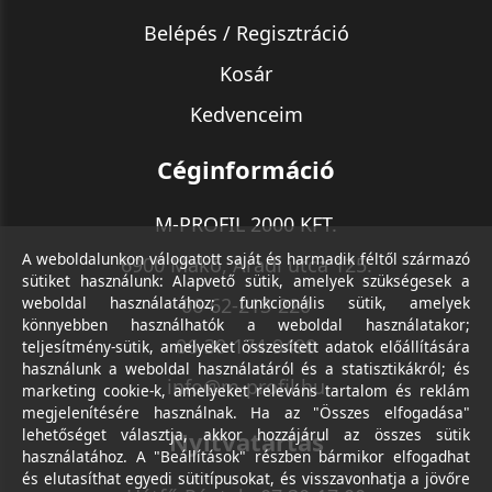
Belépés / Regisztráció
Kosár
Kedvenceim
Céginformáció
M-PROFIL 2000 KFT.
A weboldalunkon válogatott saját és harmadik féltől származó
6900 Makó, Aradi utca 125.
sütiket használunk: Alapvető sütik, amelyek szükségesek a
weboldal használatához; funkcionális sütik, amelyek
06-62-213-220
könnyebben használhatók a weboldal használatakor;
06-30-174-9490
teljesítmény-sütik, amelyeket összesített adatok előállítására
használunk a weboldal használatáról és a statisztikákról; és
info@m-profil.hu
marketing cookie-k, amelyeket releváns tartalom és reklám
megjelenítésére használnak. Ha az "Összes elfogadása"
lehetőséget választja, akkor hozzájárul az összes sütik
Nyitvatartás
használatához. A "Beállítások" részben bármikor elfogadhat
és elutasíthat egyedi sütitípusokat, és visszavonhatja a jövőre