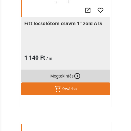
Fitt locsolótöm csavm 1" zöld ATS
1 140 Ft
/ m
Megtekintés
Kosárba