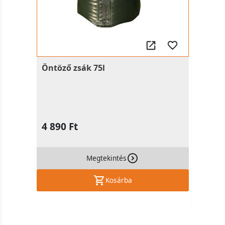
Öntöző zsák 75l
4 890 Ft
Megtekintés
Kosárba