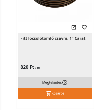
Fitt locsolótömlő csavm. 1" Carat
820 Ft
/ m
Megtekintés
Kosárba