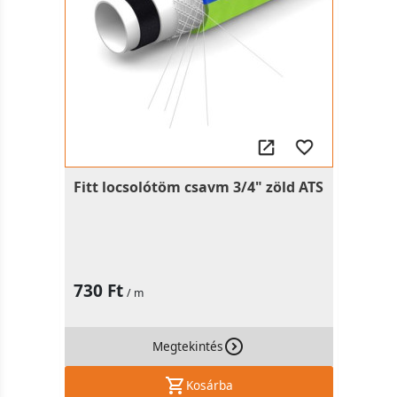
Fitt locsolótöm csavm 3/4" zöld ATS
730 Ft
/ m
Megtekintés
Kosárba