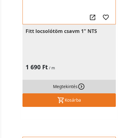
Fitt locsolótöm csavm 1" NTS
1 690 Ft
/ m
Megtekintés
Kosárba