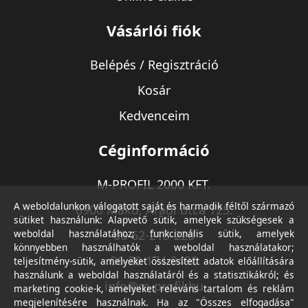
Vásárlói fiók
Belépés / Regisztráció
Kosár
Kedvenceim
Céginformáció
M-PROFIL 2000 KFT.
A weboldalunkon válogatott saját és harmadik féltől származó
6900 Makó, Aradi utca 125.
sütiket használunk: Alapvető sütik, amelyek szükségesek a
weboldal használatához; funkcionális sütik, amelyek
06-62-213-220
könnyebben használhatók a weboldal használatakor;
06-30-174-9490
teljesítmény-sütik, amelyeket összesített adatok előállítására
használunk a weboldal használatáról és a statisztikákról; és
info@m-profil.hu
marketing cookie-k, amelyeket releváns tartalom és reklám
megjelenítésére használnak. Ha az "Összes elfogadása"