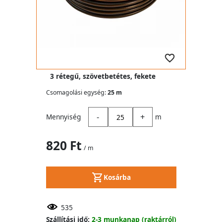
3 rétegű, szövetbetétes, fekete
Csomagolási egység:
25 m
-
+
Mennyiség
m
820 Ft
/ m
Kosárba
535
Szállítási idő:
2-3 munkanap (raktárról)