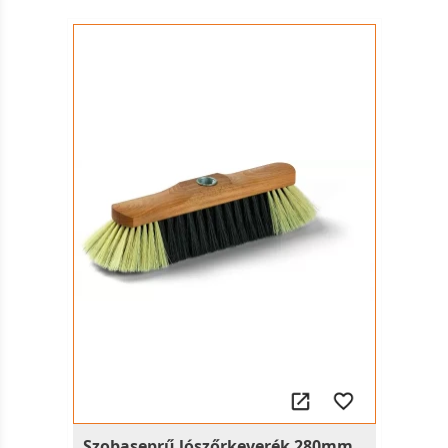
Szobaseprű lószőrkeverék 280mm