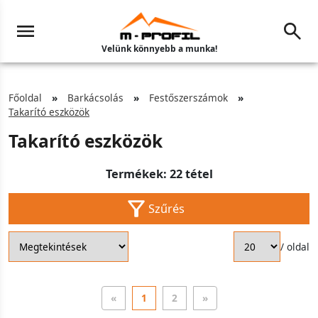
Velünk könnyebb a munka!
Főoldal
Barkácsolás
Festőszerszámok
Takarító eszközök
Takarító eszközök
Termékek: 22 tétel
Szűrés
/ oldal
«
1
2
»