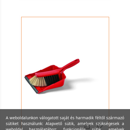
A weboldalunkon válogatott saját és harmadik féltől származó
sütiket használunk: Alapvető sütik, amelyek szükségesek a
weboldal használatához; funkcionális sütik, amelyek