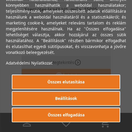
könnyebben használhatók a weboldal használatakor;
Szemetes lapát klt. műa. 15005
teljesítmény-sütik, amelyeket összesített adatok előállítására
használunk a weboldal használatáról és a statisztikákról; és
marketing cookie-k, amelyeket releváns tartalom és reklám
megjelenítésére használnak. Ha az "Összes elfogadása"
lehetőséget választja, akkor hozzájárul az összes sütik
használatához. A "Beállítások" részben bármikor elfogadhat
és elutasíthat egyedi sütitípusokat, és visszavonhatja a jövőre
vonatkozó beleegyezését.
Megtekintés
Adatvédelmi Nyilatkozat
Érdekel
Összes elutasítása
Beállítások
Összes elfogadása
0
0