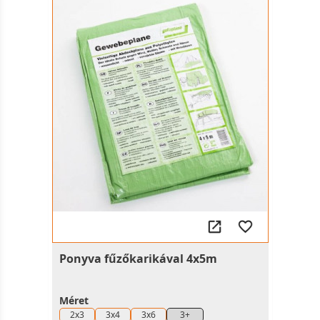
Ponyva fűzőkarikával 4x5m
Méret
2x3
3x4
3x6
3+