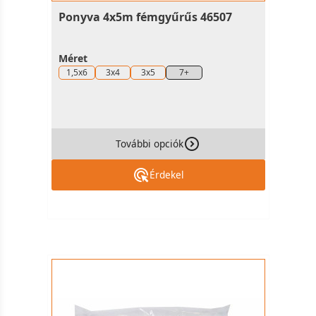
Ponyva 4x5m fémgyűrűs 46507
Méret
1,5x6
3x4
3x5
7+
További opciók
Érdekel