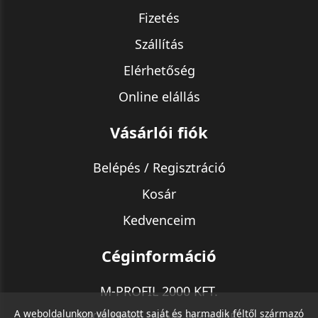
Fizetés
Szállítás
Elérhetőség
Online elállás
Vásárlói fiók
Belépés / Regisztráció
Kosár
Kedvenceim
Céginformáció
M-PROFIL 2000 KFT.
A weboldalunkon válogatott saját és harmadik féltől származó
6900 Makó, Aradi utca 125.