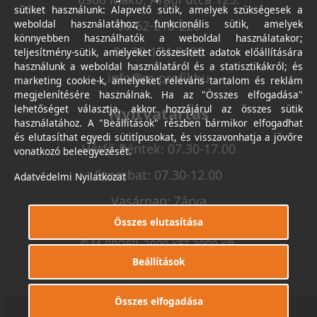
sütiket használunk: Alapvető sütik, amelyek szükségesek a
weboldal használatához; funkcionális sütik, amelyek
06-62-213-220
könnyebben használhatók a weboldal használatakor;
06-30-174-9490
teljesítmény-sütik, amelyeket összesített adatok előállítására
használunk a weboldal használatáról és a statisztikákról; és
info@m-profil.hu
marketing cookie-k, amelyeket releváns tartalom és reklám
megjelenítésére használnak. Ha az "Összes elfogadása"
lehetőséget választja, akkor hozzájárul az összes sütik
Nyitvatartás
használatához. A "Beállítások" részben bármikor elfogadhat
és elutasíthat egyedi sütitípusokat, és visszavonhatja a jövőre
Hétfő-Péntek: 07.30-17.00
vonatkozó beleegyezését.
Szombat: 07.30-12.00
Adatvédelmi Nyilatkozat
Vasárnap: Zárva
Összes elutasítása
© M-PROFIL 2000 KFT 2000 Kft.
Minden jog fenntartva.
Beállítások
Készítette
I.T.C. Kft.
Összes elfogadása
0
0