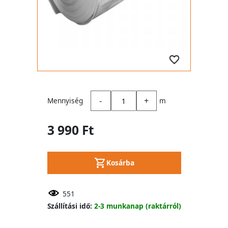
-
+
Mennyiség
m
3 990 Ft
Kosárba
551
Szállítási idő:
2-3 munkanap (raktárról)