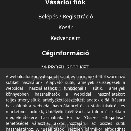
Vásárlói fiók
Belépés / Regisztráció
Kosár
Kedvenceim
Céginformáció
M-PROFIL 2000 KFT.
A weboldalunkon válogatott saját és harmadik féltől származó
6900 Makó, Aradi utca 125.
sütiket használunk: Alapvető sütik, amelyek szükségesek a
weboldal használatához; funkcionális sütik, amelyek
06-62-213-220
könnyebben használhatók a weboldal használatakor;
06-30-174-9490
teljesítmény-sütik, amelyeket összesített adatok előállítására
használunk a weboldal használatáról és a statisztikákról; és
info@m-profil.hu
marketing cookie-k, amelyeket releváns tartalom és reklám
megjelenítésére használnak. Ha az "Összes elfogadása"
lehetőséget választja, akkor hozzájárul az összes sütik
Nyitvatartás
használatához. A "Beállítások" részben bármikor elfogadhat