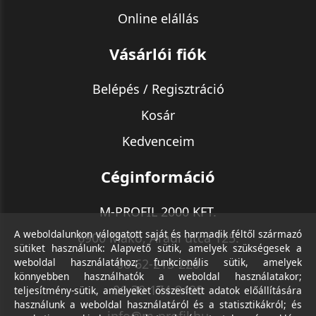
Online elállás
Vásárlói fiók
Belépés / Regisztráció
Kosár
Kedvenceim
Céginformáció
M-PROFIL 2000 KFT.
A weboldalunkon válogatott saját és harmadik féltől származó
6900 Makó, Aradi utca 125.
sütiket használunk: Alapvető sütik, amelyek szükségesek a
weboldal használatához; funkcionális sütik, amelyek
06-62-213-220
könnyebben használhatók a weboldal használatakor;
06-30-174-9490
teljesítmény-sütik, amelyeket összesített adatok előállítására
használunk a weboldal használatáról és a statisztikákról; és