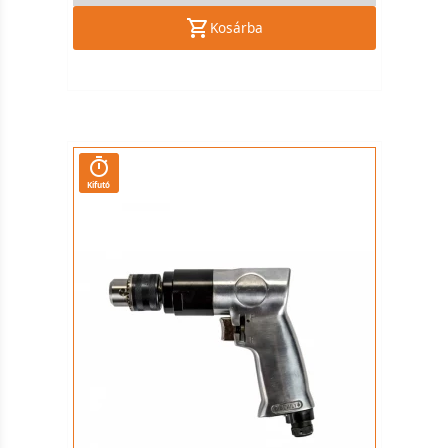
Kosárba
Kifutó