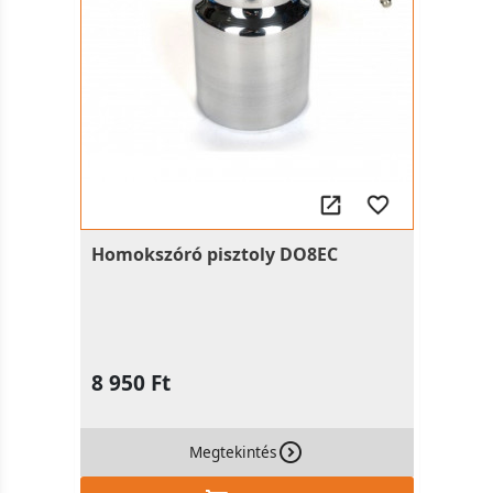
Homokszóró pisztoly DO8EC
8 950 Ft
Megtekintés