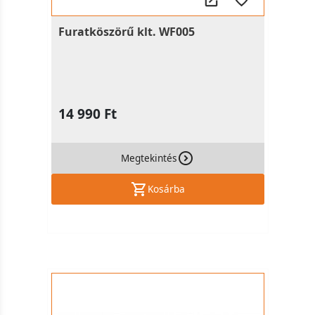
Furatköszörű klt. WF005
14 990 Ft
Megtekintés
Kosárba