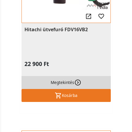
Hitachi ütvefuró FDV16VB2
22 900 Ft
Megtekintés
Kosárba