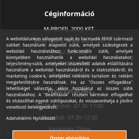
Céginformáció
M-PROFIL 2000 KFT.
A weboldalunkon válogatott saját és harmadik féltől származó
6900 Makó, Aradi utca 125.
sütiket használunk: Alapvető sütik, amelyek szükségesek a
weboldal használatához; funkcionális sütik, amelyek
06-62-213-220
könnyebben használhatók a weboldal használatakor;
06-30-174-9490
teljesítmény-sütik, amelyeket összesített adatok előállítására
használunk a weboldal használatáról és a statisztikákról; és
info@m-profil.hu
marketing cookie-k, amelyeket releváns tartalom és reklám
megjelenítésére használnak. Ha az "Összes elfogadása"
lehetőséget választja, akkor hozzájárul az összes sütik
Nyitvatartás
használatához. A "Beállítások" részben bármikor elfogadhat
és elutasíthat egyedi sütitípusokat, és visszavonhatja a jövőre
Hétfő-Péntek: 07.30-17.00
vonatkozó beleegyezését.
Szombat: 07.30-12.00
Adatvédelmi Nyilatkozat
Vasárnap: Zárva
Összes elutasítása