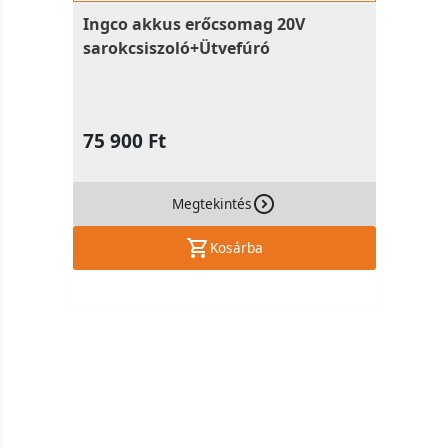
Ingco akkus erőcsomag 20V
sarokcsiszoló+Ütvefúró
75 900 Ft
Megtekintés
Kosárba