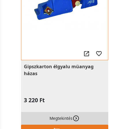
Gipszkarton élgyalu müanyag
házas
3 220 Ft
Megtekintés