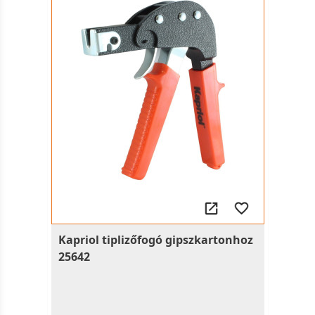
Kapriol tiplizőfogó gipszkartonhoz
25642