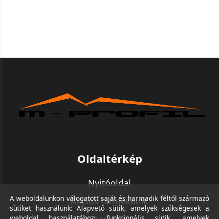
Oldaltérkép
Nyitóoldal
A weboldalunkon válogatott saját és harmadik féltől származó
Akciós termékeink
sütiket használunk: Alapvető sütik, amelyek szükségesek a
weboldal használatához; funkcionális sütik, amelyek