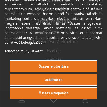
Top termékeink
könnyebben használhatók a weboldal használatakor;
Kifutó termékeink
teljesítmény-sütik, amelyeket összesített adatok előállítására
használunk a weboldal használatáról és a statisztikákról; és
marketing cookie-k, amelyeket releváns tartalom és reklám
Információk
megjelenítésére használnak. Ha az "Összes elfogadása"
lehetőséget választja, akkor hozzájárul az összes sütik
ÁSZF
használatához. A "Beállítások" részben bármikor elfogadhat
és elutasíthat egyedi sütitípusokat, és visszavonhatja a jövőre
Adatkezelési tájékoztató
vonatkozó beleegyezését.
Fizetés
Adatvédelmi Nyilatkozat
Szállítás
Összes elutasítása
Elérhetőség
Online elállás
Beállítások
Vásárlói fiók
Összes elfogadása
0
0
Belépés / Regisztráció