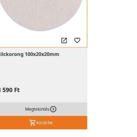
Filckorong 100x20x20mm
3 590 Ft
Megtekintés
Kosárba