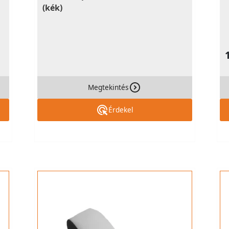
(kék)
Megtekintés
Érdekel