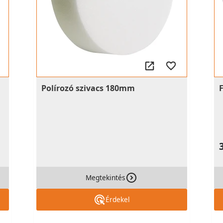
Polírozó szivacs 180mm
Megtekintés
Érdekel