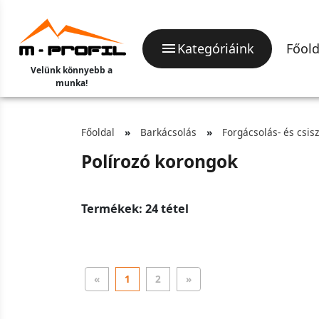
Kategóriáink
Főold
Velünk könnyebb a
munka!
Főoldal
Barkácsolás
Forgácsolás- és csis
Polírozó korongok
Termékek: 24 tétel
«
1
2
»