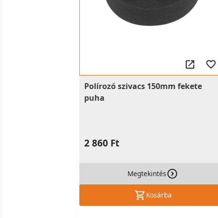
Polírozó szivacs 150mm fekete
puha
2 860 Ft
Megtekintés
Kosárba