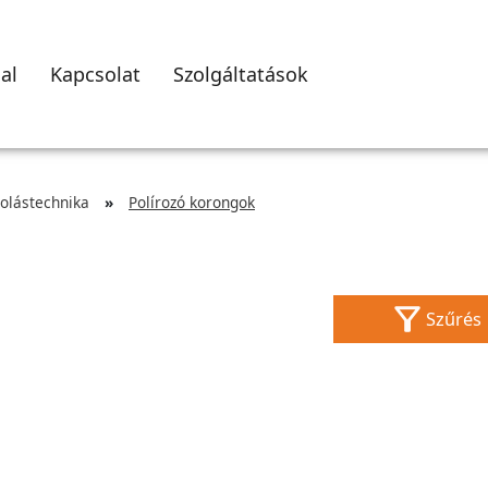
al
Kapcsolat
Szolgáltatások
zolástechnika
Polírozó korongok
Szűrés