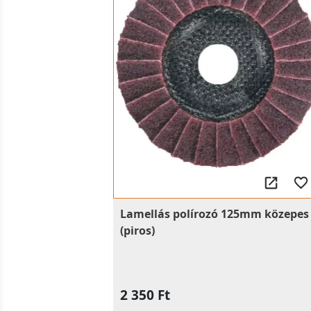
Lamellás polírozó 125mm közepes
(piros)
2 350 Ft