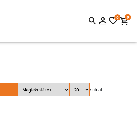
0
0
/ oldal