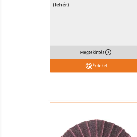
(fehér)
Megtekintés
Érdekel