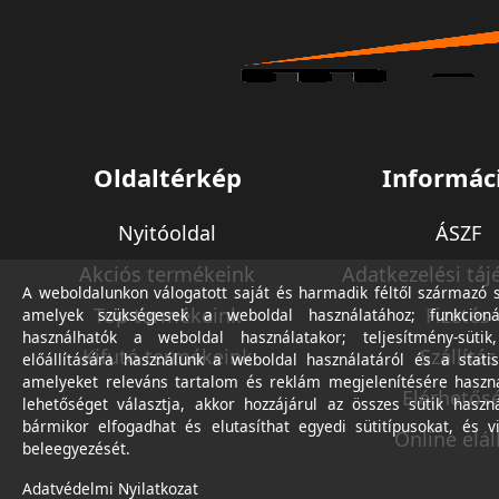
Oldaltérkép
Informác
Nyitóoldal
ÁSZF
Akciós termékeink
Adatkezelési táj
A weboldalunkon válogatott saját és harmadik féltől származó sü
Top termékeink
Fizetés
amelyek szükségesek a weboldal használatához; funkcioná
használhatók a weboldal használatakor; teljesítmény-sütik
Kifutó termékeink
Szállítás
előállítására használunk a weboldal használatáról és a statis
amelyeket releváns tartalom és reklám megjelenítésére haszn
Elérhetős
lehetőséget választja, akkor hozzájárul az összes sütik haszn
bármikor elfogadhat és elutasíthat egyedi sütitípusokat, és v
Online elál
beleegyezését.
Adatvédelmi Nyilatkozat