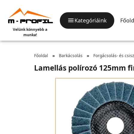
Kategóriáink
Főold
Velünk könnyebb a
munka!
Főoldal
Barkácsolás
Forgácsolás- és csis
Lamellás polírozó 125mm f