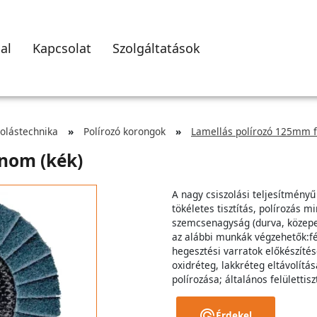
al
Kapcsolat
Szolgáltatások
zolástechnika
Polírozó korongok
Lamellás polírozó 125mm f
inom (kék)
A nagy csiszolási teljesítmény
tökéletes tisztítás, polírozás 
szemcsenagyság (durva, közep
az alábbi munkák végzehetők:fé
hegesztési varratok előkészítése,
oxidréteg, lakkréteg eltávolítá
polírozása; általános felülettis
Érdekel