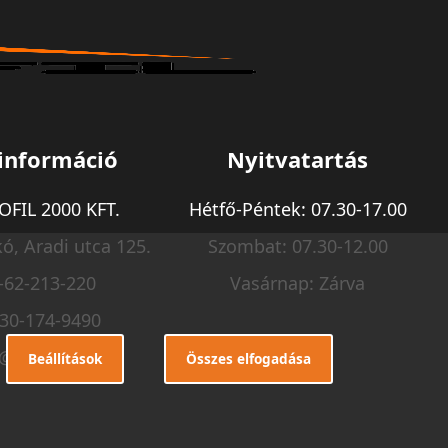
információ
Nyitvatartás
FIL 2000 KFT.
Hétfő-Péntek: 07.30-17.00
ó, Aradi utca 125.
Szombat: 07.30-12.00
-62-213-220
Vasárnap: Zárva
-30-174-9490
o@m-profil.hu
Beállítások
Összes elfogadása