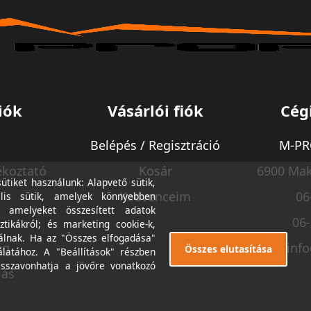
iók
Vásárlói fiók
Cég
Belépés / Regisztráció
M-PRO
ékoztató
Kosár
6900 Mak
tiket használunk: Alapvető sütik,
Kedvenceim
06
lis sütik, amelyek könnyebben
, amelyeket összesített adatok
06
ztikákról; és marketing cookie-k,
álnak. Ha az "Összes elfogadása"
ég
inf
Összes elutasítása
álatához. A "Beállítások" részben
isszavonhatja a jövőre vonatkozó
lás