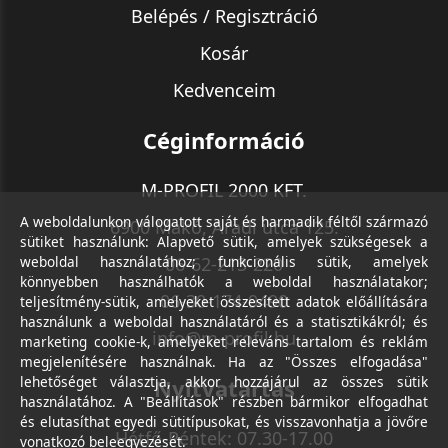
Belépés / Regisztráció
Kosár
Kedvenceim
Céginformáció
M-PROFIL 2000 KFT.
A weboldalunkon válogatott saját és harmadik féltől származó
6900 Makó, Aradi utca 125.
sütiket használunk: Alapvető sütik, amelyek szükségesek a
weboldal használatához; funkcionális sütik, amelyek
06-62-213-220
könnyebben használhatók a weboldal használatakor;
06-30-174-9490
teljesítmény-sütik, amelyeket összesített adatok előállítására
használunk a weboldal használatáról és a statisztikákról; és
info@m-profil.hu
marketing cookie-k, amelyeket releváns tartalom és reklám
megjelenítésére használnak. Ha az "Összes elfogadása"
lehetőséget választja, akkor hozzájárul az összes sütik
Nyitvatartás
használatához. A "Beállítások" részben bármikor elfogadhat
és elutasíthat egyedi sütitípusokat, és visszavonhatja a jövőre
Hétfő-Péntek: 07.30-17.00
vonatkozó beleegyezését.