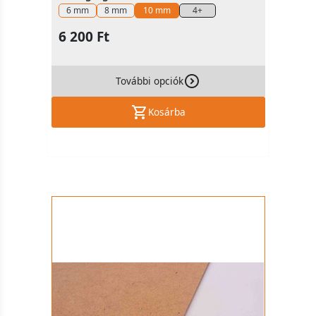
6 mm
8 mm
10 mm
4+
6 200 Ft
További opciók
Kosárba