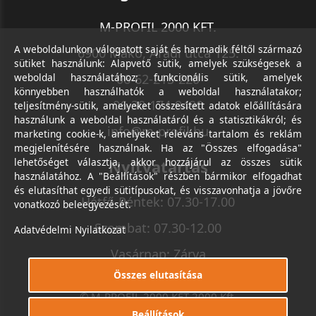
M-PROFIL 2000 KFT.
A weboldalunkon válogatott saját és harmadik féltől származó
6900 Makó, Aradi utca 125.
sütiket használunk: Alapvető sütik, amelyek szükségesek a
weboldal használatához; funkcionális sütik, amelyek
06-62-213-220
könnyebben használhatók a weboldal használatakor;
06-30-174-9490
teljesítmény-sütik, amelyeket összesített adatok előállítására
használunk a weboldal használatáról és a statisztikákról; és
info@m-profil.hu
marketing cookie-k, amelyeket releváns tartalom és reklám
megjelenítésére használnak. Ha az "Összes elfogadása"
lehetőséget választja, akkor hozzájárul az összes sütik
Nyitvatartás
használatához. A "Beállítások" részben bármikor elfogadhat
és elutasíthat egyedi sütitípusokat, és visszavonhatja a jövőre
Hétfő-Péntek: 07.30-17.00
vonatkozó beleegyezését.
Szombat: 07.30-12.00
Adatvédelmi Nyilatkozat
Vasárnap: Zárva
Összes elutasítása
© M-PROFIL 2000 KFT 2000 Kft.
Minden jog fenntartva.
Beállítások