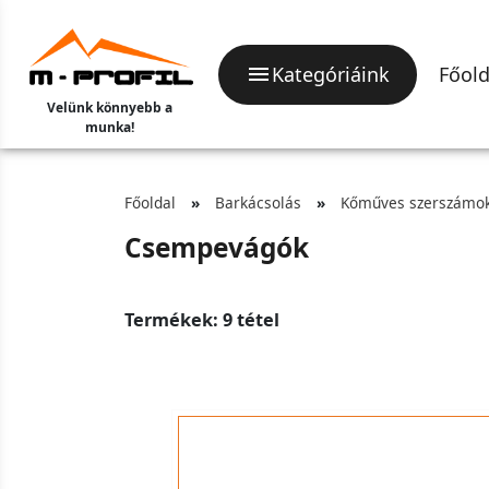
Kategóriáink
Főold
Velünk könnyebb a
munka!
Főoldal
Barkácsolás
Kőműves szerszámo
Csempevágók
Termékek: 9 tétel