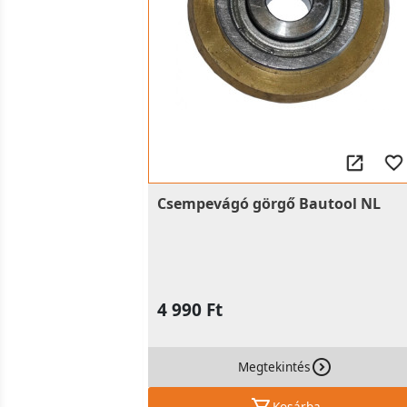
Csempevágó görgő Bautool NL
4 990 Ft
Megtekintés
Kosárba