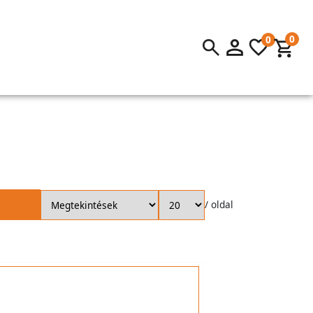
0
0
/ oldal