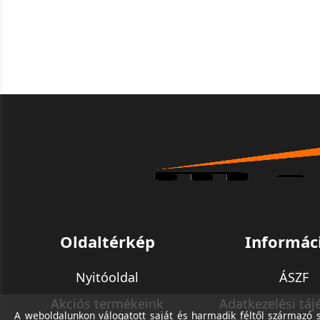
Oldaltérkép
Informác
Nyitóoldal
ÁSZF
Akciós termékeink
Adatkezelési táj
A weboldalunkon válogatott saját és harmadik féltől származó sü