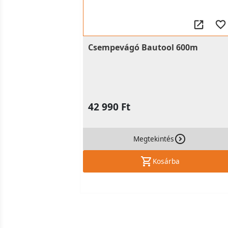
Csempevágó Bautool 600m
42 990 Ft
Megtekintés
Kosárba