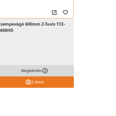
Csempevágó 600mm Z-Tools TCE-
0600HD
Megtekintés
Érdekel