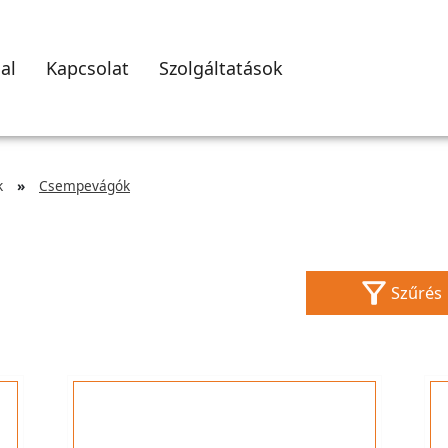
al
Kapcsolat
Szolgáltatások
k
Csempevágók
Szűrés