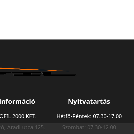
információ
Nyitvatartás
FIL 2000 KFT.
Hétfő-Péntek: 07.30-17.00
ó, Aradi utca 125.
Szombat: 07.30-12.00