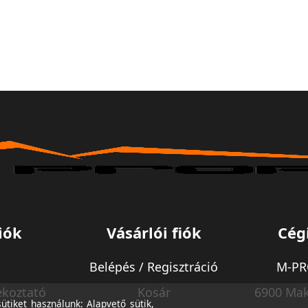
iók
Vásárlói fiók
Cég
Belépés / Regisztráció
M-PRO
ékoztató
Kosár
6900 Mak
tiket használunk: Alapvető sütik,