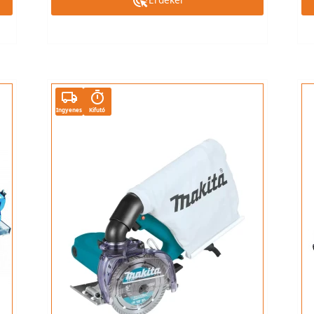
Ingyenes
Kifutó