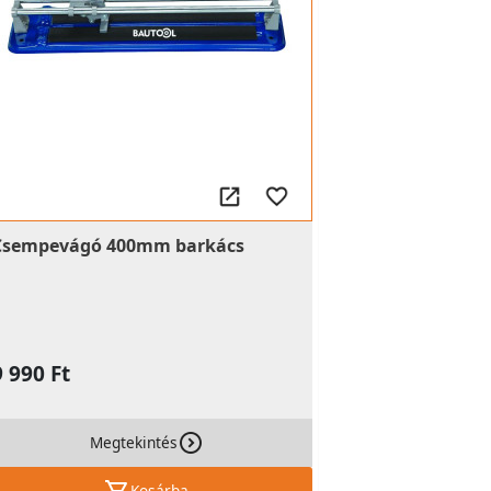
Csempevágó 400mm barkács
9 990 Ft
Megtekintés
Kosárba