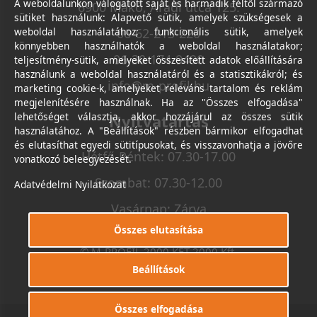
A weboldalunkon válogatott saját és harmadik féltől származó
6900 Makó, Aradi utca 125.
sütiket használunk: Alapvető sütik, amelyek szükségesek a
weboldal használatához; funkcionális sütik, amelyek
06-62-213-220
könnyebben használhatók a weboldal használatakor;
06-30-174-9490
teljesítmény-sütik, amelyeket összesített adatok előállítására
használunk a weboldal használatáról és a statisztikákról; és
info@m-profil.hu
marketing cookie-k, amelyeket releváns tartalom és reklám
megjelenítésére használnak. Ha az "Összes elfogadása"
lehetőséget választja, akkor hozzájárul az összes sütik
Nyitvatartás
használatához. A "Beállítások" részben bármikor elfogadhat
és elutasíthat egyedi sütitípusokat, és visszavonhatja a jövőre
Hétfő-Péntek: 07.30-17.00
vonatkozó beleegyezését.
Szombat: 07.30-12.00
Adatvédelmi Nyilatkozat
Vasárnap: Zárva
Összes elutasítása
© M-PROFIL 2000 KFT 2000 Kft.
Minden jog fenntartva.
Beállítások
Készítette
I.T.C. Kft.
Összes elfogadása