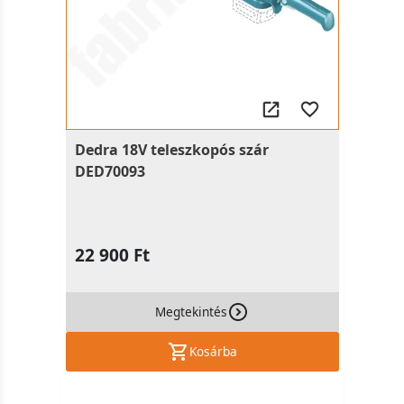
Dedra 18V teleszkopós szár
DED70093
22 900 Ft
Megtekintés
Kosárba