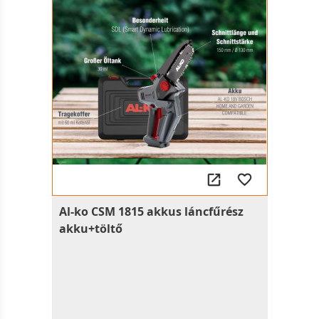
Al-ko CSM 1815 akkus láncfűrész
akku+töltő