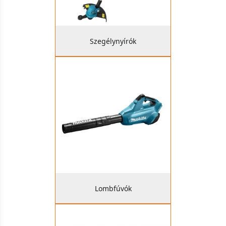
Szegélynyírók
Lombfúvók