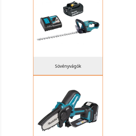
Sövényvágók