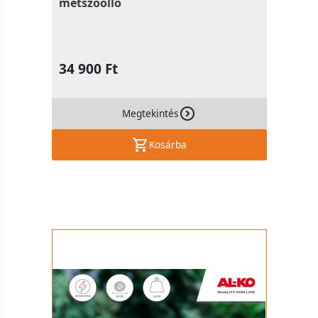
metszőolló
34 900 Ft
Megtekintés
Kosárba