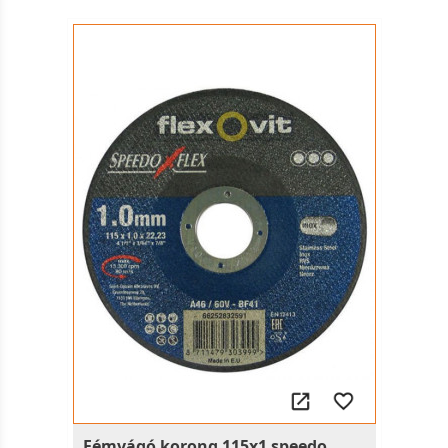
Fémvágó korong 115x1 speedo