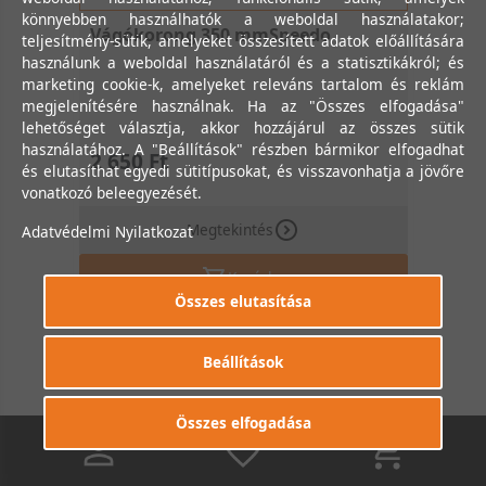
könnyebben használhatók a weboldal használatakor;
Vágókorong 350 mmSpeedo
teljesítmény-sütik, amelyeket összesített adatok előállítására
használunk a weboldal használatáról és a statisztikákról; és
marketing cookie-k, amelyeket releváns tartalom és reklám
megjelenítésére használnak. Ha az "Összes elfogadása"
lehetőséget választja, akkor hozzájárul az összes sütik
használatához. A "Beállítások" részben bármikor elfogadhat
2 650 Ft
és elutasíthat egyedi sütitípusokat, és visszavonhatja a jövőre
vonatkozó beleegyezését.
Megtekintés
Adatvédelmi Nyilatkozat
Kosárba
Összes elutasítása
Beállítások
Összes elfogadása
0
0