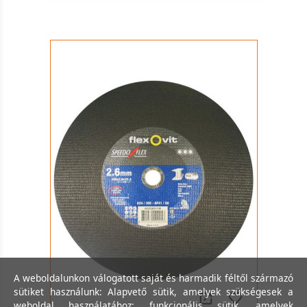
A weboldalunkon válogatott saját és harmadik féltől származó
sütiket használunk: Alapvető sütik, amelyek szükségesek a
weboldal használatához; funkcionális sütik, amelyek