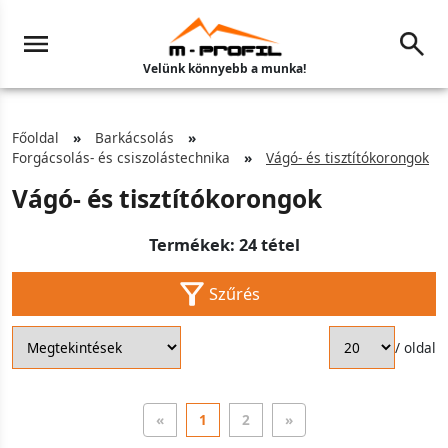
Velünk könnyebb a munka!
Főoldal
Barkácsolás
Forgácsolás- és csiszolástechnika
Vágó- és tisztítókorongok
Vágó- és tisztítókorongok
Termékek: 24 tétel
Szűrés
/ oldal
«
1
2
»