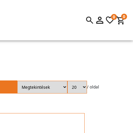
0
0
/ oldal