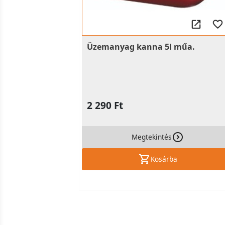
Üzemanyag kanna 5l műa.
2 290 Ft
Megtekintés
Kosárba