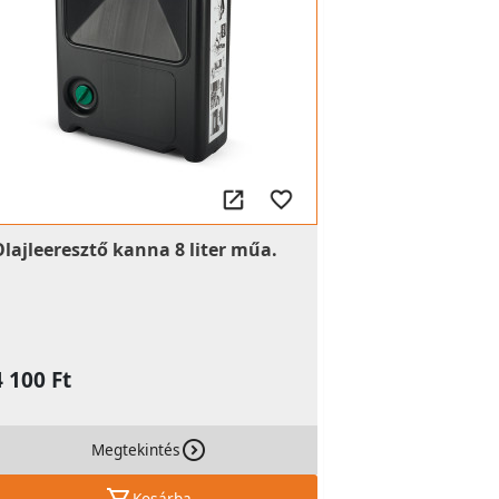
Olajleeresztő kanna 8 liter műa.
4 100 Ft
Megtekintés
Kosárba