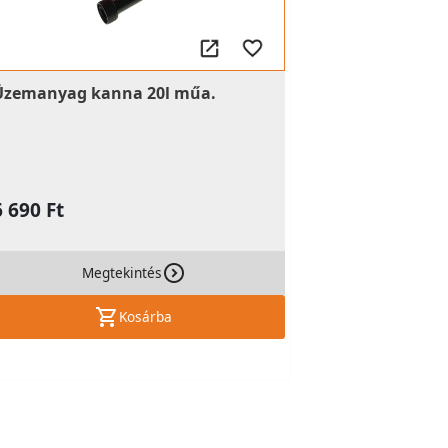
Üzemanyag kanna 20l műa.
6 690 Ft
Megtekintés
Kosárba