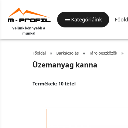
Kategóriáink
Főold
Velünk könnyebb a
munka!
Főoldal
Barkácsolás
Tárolóeszközök
Üzemanyag kanna
Termékek: 10 tétel