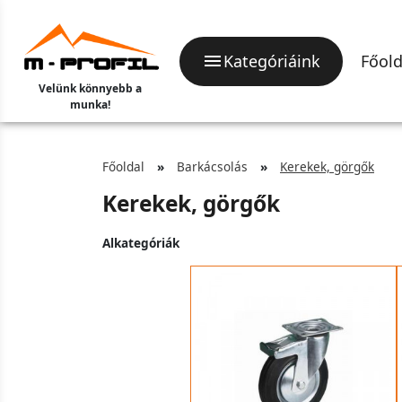
Kategóriáink
Főold
Velünk könnyebb a
munka!
Főoldal
Barkácsolás
Kerekek, görgők
Kerekek, görgők
Alkategóriák