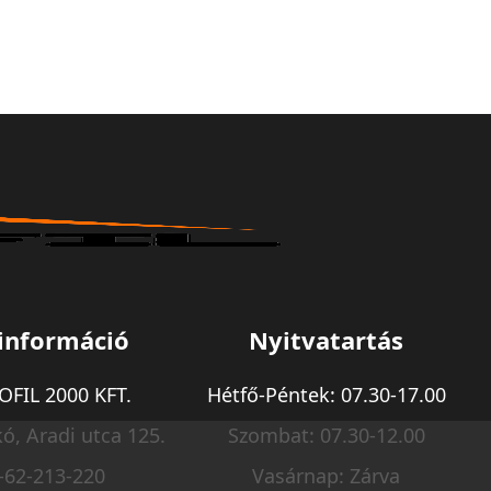
információ
Nyitvatartás
FIL 2000 KFT.
Hétfő-Péntek: 07.30-17.00
ó, Aradi utca 125.
Szombat: 07.30-12.00
-62-213-220
Vasárnap: Zárva