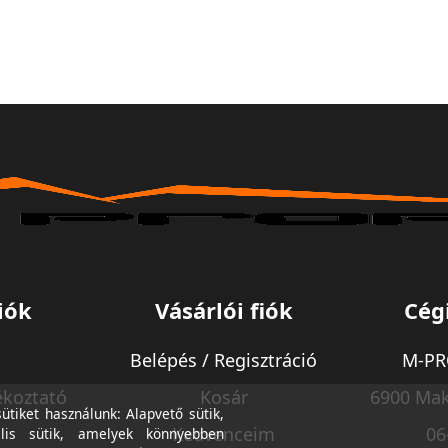
iók
Vásárlói fiók
Cég
Belépés / Regisztráció
M-PRO
ékoztató
Kosár
6900 Mak
tiket használunk: Alapvető sütik,
Kedvenceim
06
lis sütik, amelyek könnyebben