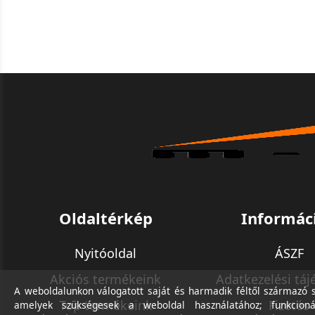
Oldaltérkép
Informác
Nyitóoldal
ÁSZF
Akciós termékeink
Adatkezelési táj
A weboldalunkon válogatott saját és harmadik féltől származó sü
Top termékeink
Fizetés
amelyek szükségesek a weboldal használatához; funkcioná