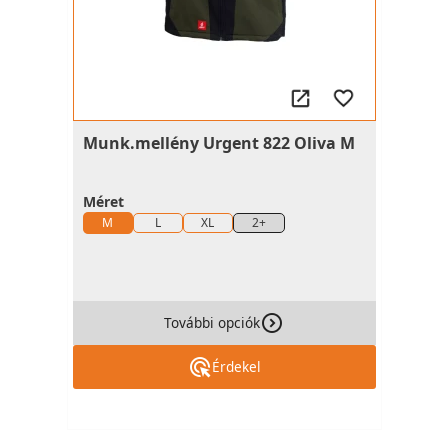
Munk.mellény Urgent 822 Oliva M
Méret
M
L
XL
2+
További opciók
Érdekel