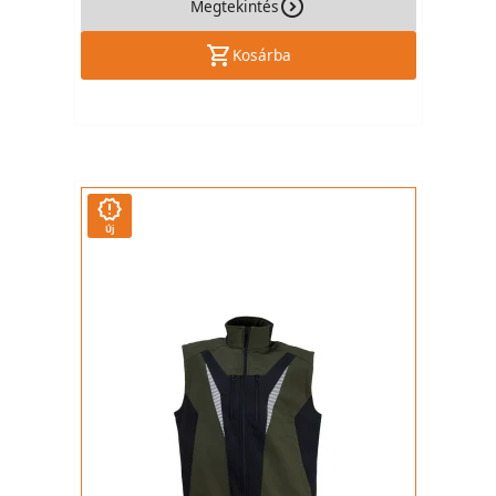
Megtekintés
Kosárba
Új