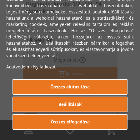
Dugókulcs készlet 1/2"-1/4" 94
könnyebben használhatók a weboldal használatakor;
részes Raxx
teljesítmény-sütik, amelyeket összesített adatok előállítására
használunk a weboldal használatáról és a statisztikákról; és
marketing cookie-k, amelyeket releváns tartalom és reklám
megjelenítésére használnak. Ha az "Összes elfogadása"
lehetőséget választja, akkor hozzájárul az összes sütik
18 990 Ft
használatához. A "Beállítások" részben bármikor elfogadhat
és elutasíthat egyedi sütitípusokat, és visszavonhatja a jövőre
vonatkozó beleegyezését.
Megtekintés
Adatvédelmi Nyilatkozat
Kosárba
Összes elutasítása
Beállítások
Összes elfogadása
Ingyenes
0
0