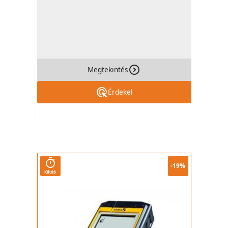
Megtekintés
Érdekel
-19%
Kifutó