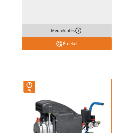
Megtekintés
Érdekel
Új