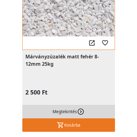
Márványzúzalék matt fehér 8-
12mm 25kg
2 500 Ft
Megtekintés
Kosárba