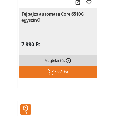
Fejpajzs automata Core 6510G
egyszínű
7 990 Ft
Megtekintés
Kosárba
Új