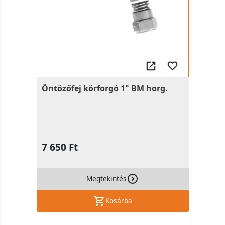
Öntözőfej körforgó 1" BM horg.
7 650 Ft
Megtekintés
Kosárba