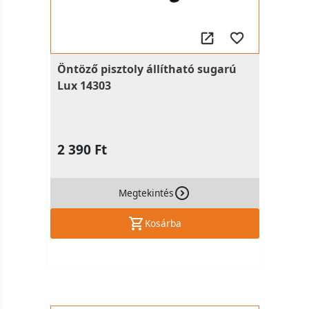
Öntöző pisztoly állítható sugarú
Lux 14303
2 390 Ft
Megtekintés
Kosárba