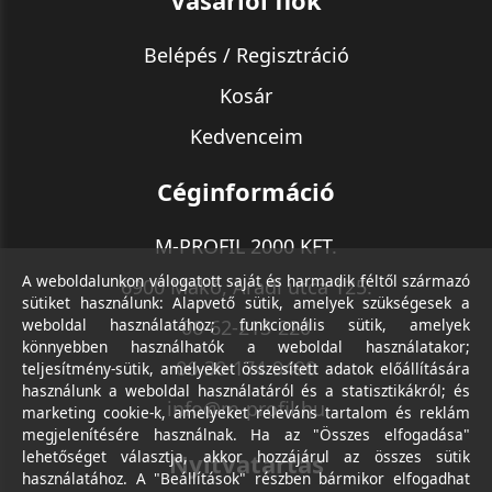
Vásárlói fiók
Belépés / Regisztráció
Kosár
Kedvenceim
Céginformáció
M-PROFIL 2000 KFT.
A weboldalunkon válogatott saját és harmadik féltől származó
6900 Makó, Aradi utca 125.
sütiket használunk: Alapvető sütik, amelyek szükségesek a
weboldal használatához; funkcionális sütik, amelyek
06-62-213-220
könnyebben használhatók a weboldal használatakor;
06-30-174-9490
teljesítmény-sütik, amelyeket összesített adatok előállítására
használunk a weboldal használatáról és a statisztikákról; és
info@m-profil.hu
marketing cookie-k, amelyeket releváns tartalom és reklám
megjelenítésére használnak. Ha az "Összes elfogadása"
lehetőséget választja, akkor hozzájárul az összes sütik
Nyitvatartás
használatához. A "Beállítások" részben bármikor elfogadhat