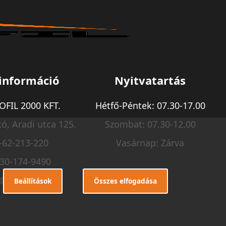
információ
Nyitvatartás
FIL 2000 KFT.
Hétfő-Péntek: 07.30-17.00
ó, Aradi utca 125.
Szombat: 07.30-12.00
-62-213-220
Vasárnap: Zárva
-30-174-9490
o@m-profil.hu
Beállítások
Összes elfogadása