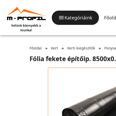
Kategóriáink
Főold
Velünk könnyebb a
munka!
Főoldal
Kert
Kerti kiegészítők
Ponyva,
Fólia fekete építőip. 8500x0