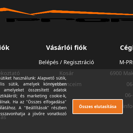
iók
Vásárlói fiók
Cég
Belépés / Regisztráció
M-PRO
ékoztató
Kosár
6900 Mak
tiket használunk: Alapvető sütik,
Kedvenceim
06
lis sütik, amelyek könnyebben
, amelyeket összesített adatok
06
ztikákról; és marketing cookie-k,
álnak. Ha az "Összes elfogadása"
ég
inf
Összes elutasítása
álatához. A "Beállítások" részben
isszavonhatja a jövőre vonatkozó
lás