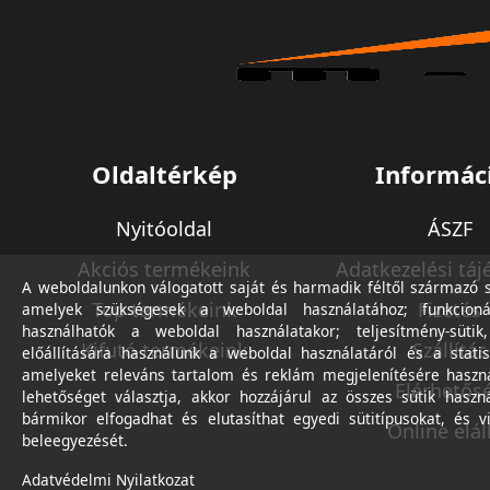
Oldaltérkép
Informác
Nyitóoldal
ÁSZF
Akciós termékeink
Adatkezelési táj
A weboldalunkon válogatott saját és harmadik féltől származó sü
Top termékeink
Fizetés
amelyek szükségesek a weboldal használatához; funkcioná
használhatók a weboldal használatakor; teljesítmény-sütik
Kifutó termékeink
Szállítás
előállítására használunk a weboldal használatáról és a statis
amelyeket releváns tartalom és reklám megjelenítésére haszn
Elérhetős
lehetőséget választja, akkor hozzájárul az összes sütik haszn
bármikor elfogadhat és elutasíthat egyedi sütitípusokat, és v
Online elál
beleegyezését.
Adatvédelmi Nyilatkozat