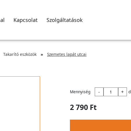
al
Kapcsolat
Szolgáltatások
Takarító eszközök
Szemetes lapát utcai
-
+
Mennyiség
d
2 790 Ft