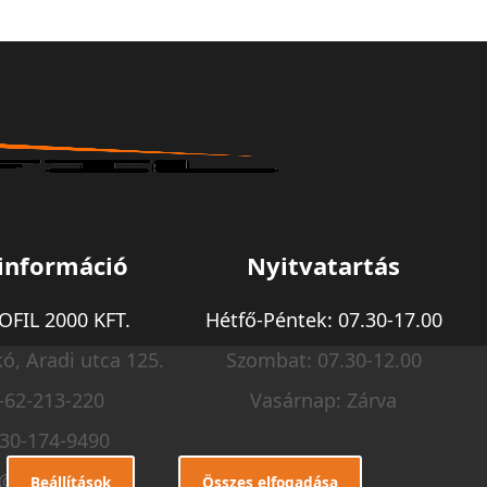
információ
Nyitvatartás
FIL 2000 KFT.
Hétfő-Péntek: 07.30-17.00
ó, Aradi utca 125.
Szombat: 07.30-12.00
-62-213-220
Vasárnap: Zárva
-30-174-9490
o@m-profil.hu
Beállítások
Összes elfogadása