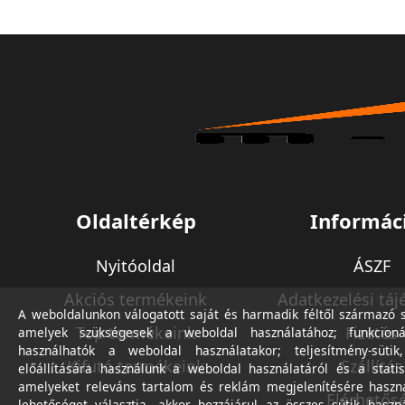
Oldaltérkép
Informác
Nyitóoldal
ÁSZF
Akciós termékeink
Adatkezelési táj
A weboldalunkon válogatott saját és harmadik féltől származó sü
Top termékeink
Fizetés
amelyek szükségesek a weboldal használatához; funkcioná
használhatók a weboldal használatakor; teljesítmény-sütik
Kifutó termékeink
Szállítás
előállítására használunk a weboldal használatáról és a statis
amelyeket releváns tartalom és reklám megjelenítésére haszn
Elérhetős
lehetőséget választja, akkor hozzájárul az összes sütik haszn