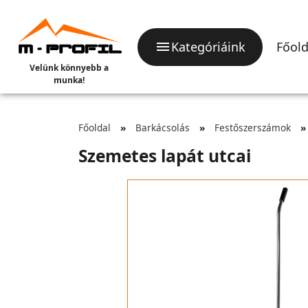
Kategóriáink
Főold
Velünk könnyebb a
munka!
Főoldal
Barkácsolás
Festőszerszámok
Szemetes lapát utcai