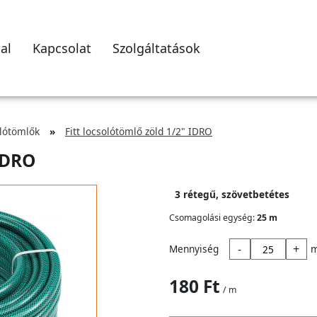
al
Kapcsolat
Szolgáltatások
lótömlők
Fitt locsolótömlő zöld 1/2" IDRO
 IDRO
3 rétegű, szövetbetétes
Csomagolási egység:
25 m
-
+
Mennyiség
180 Ft
/ m