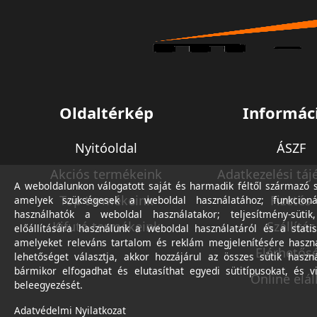
Oldaltérkép
Informác
Nyitóoldal
ÁSZF
Akciós termékeink
Adatkezelési táj
A weboldalunkon válogatott saját és harmadik féltől származó sü
Top termékeink
Fizetés
amelyek szükségesek a weboldal használatához; funkcioná
használhatók a weboldal használatakor; teljesítmény-sütik
Kifutó termékeink
Szállítás
előállítására használunk a weboldal használatáról és a statis
amelyeket releváns tartalom és reklám megjelenítésére haszn
Elérhetős
lehetőséget választja, akkor hozzájárul az összes sütik haszn
bármikor elfogadhat és elutasíthat egyedi sütitípusokat, és v
Online elál
beleegyezését.
Adatvédelmi Nyilatkozat