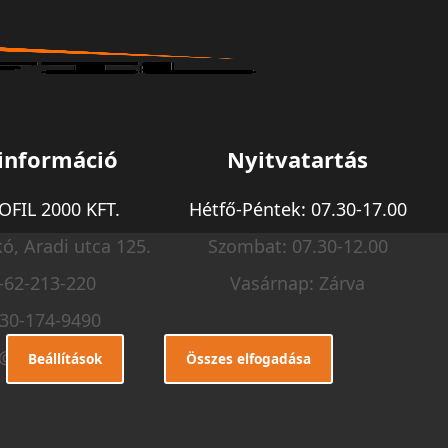
információ
Nyitvatartás
FIL 2000 KFT.
Hétfő-Péntek: 07.30-17.00
ó, Aradi utca 125.
Szombat: 07.30-12.00
-62-213-220
Vasárnap: Zárva
-30-174-9490
o@m-profil.hu
Beállítások
Összes elfogadása