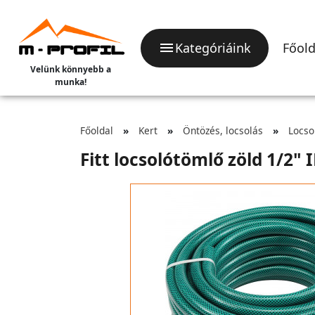
Kategóriáink
Főold
Velünk könnyebb a
munka!
Főoldal
Kert
Öntözés, locsolás
Locso
Fitt locsolótömlő zöld 1/2"