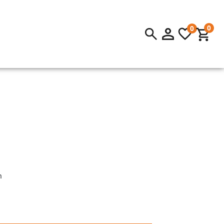
0
0
m