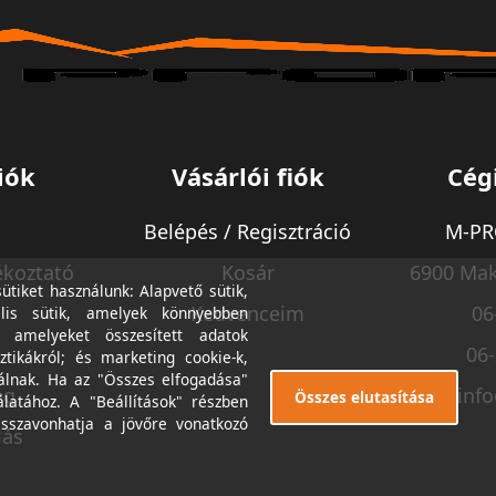
iók
Vásárlói fiók
Cég
Belépés / Regisztráció
M-PRO
ékoztató
Kosár
6900 Mak
tiket használunk: Alapvető sütik,
Kedvenceim
06
lis sütik, amelyek könnyebben
, amelyeket összesített adatok
06
ztikákról; és marketing cookie-k,
álnak. Ha az "Összes elfogadása"
ég
inf
Összes elutasítása
álatához. A "Beállítások" részben
isszavonhatja a jövőre vonatkozó
lás