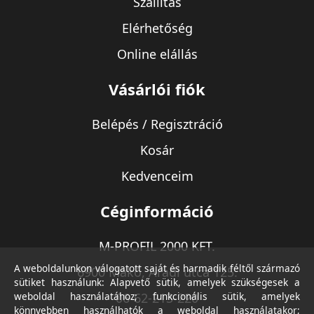
Szállítás
Elérhetőség
Online elállás
Vásárlói fiók
Belépés / Regisztráció
Kosár
Kedvenceim
Céginformáció
M-PROFIL 2000 KFT.
A weboldalunkon válogatott saját és harmadik féltől származó
6900 Makó, Aradi utca 125.
sütiket használunk: Alapvető sütik, amelyek szükségesek a
weboldal használatához; funkcionális sütik, amelyek
06-62-213-220
könnyebben használhatók a weboldal használatakor;