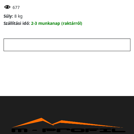
677
Súly:
8 kg
Szállítási idő:
2-3 munkanap (raktárról)