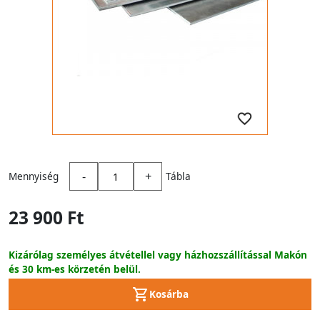
-
+
Mennyiség
Tábla
23 900 Ft
Kizárólag személyes átvétellel vagy házhozszállítással Makón
és 30 km-es körzetén belül.
Kosárba