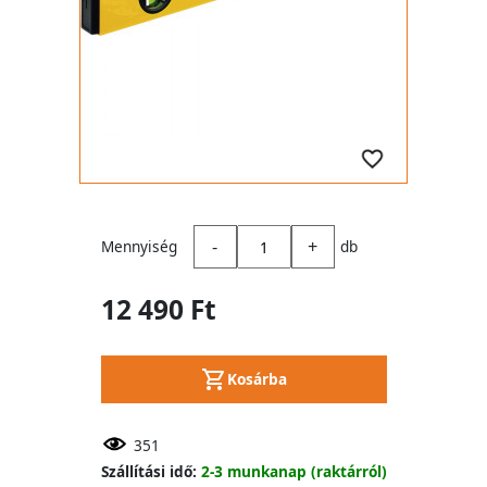
-
+
Mennyiség
db
12 490 Ft
Kosárba
351
Szállítási idő:
2-3 munkanap (raktárról)