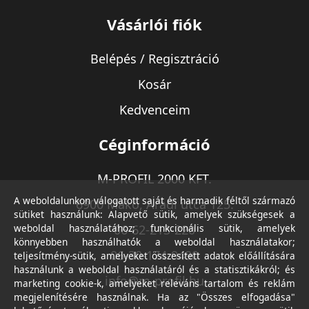
Vásárlói fiók
Belépés / Regisztráció
Kosár
Kedvenceim
Céginformáció
M-PROFIL 2000 KFT.
A weboldalunkon válogatott saját és harmadik féltől származó
6900 Makó, Aradi utca 125.
sütiket használunk: Alapvető sütik, amelyek szükségesek a
weboldal használatához; funkcionális sütik, amelyek
06-62-213-220
könnyebben használhatók a weboldal használatakor;
06-30-174-9490
teljesítmény-sütik, amelyeket összesített adatok előállítására
használunk a weboldal használatáról és a statisztikákról; és
info@m-profil.hu
marketing cookie-k, amelyeket releváns tartalom és reklám
megjelenítésére használnak. Ha az "Összes elfogadása"