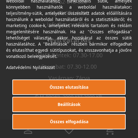
weboldal használatához; funkcionális sütik, amelyek
06-62-213-220
könnyebben használhatók a weboldal használatakor;
06-30-174-9490
teljesítmény-sütik, amelyeket összesített adatok előállítására
használunk a weboldal használatáról és a statisztikákról; és
info@m-profil.hu
marketing cookie-k, amelyeket releváns tartalom és reklám
megjelenítésére használnak. Ha az "Összes elfogadása"
lehetőséget választja, akkor hozzájárul az összes sütik
Nyitvatartás
használatához. A "Beállítások" részben bármikor elfogadhat
és elutasíthat egyedi sütitípusokat, és visszavonhatja a jövőre
Hétfő-Péntek: 07.30-17.00
vonatkozó beleegyezését.
Szombat: 07.30-12.00
Adatvédelmi Nyilatkozat
Vasárnap: Zárva
Összes elutasítása
© M-PROFIL 2000 KFT 2000 Kft.
Minden jog fenntartva.
Beállítások
Készítette
I.T.C. Kft.
Összes elfogadása
0
0