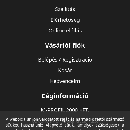
Szállítás
Elérhetőség
Online elállás
Vásárlói fiók
Belépés / Regisztráció
Kosár
Kedvenceim
Céginformáció
M-PROFIL 2000 KFT.
A weboldalunkon válogatott saját és harmadik féltől származó
6900 Makó, Aradi utca 125.
sütiket használunk: Alapvető sütik, amelyek szükségesek a