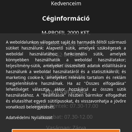
Kedvenceim
Céginformáció
M-PROFIL 2000 KFT.
A weboldalunkon válogatott saját és harmadik féltől származó
6900 Makó, Aradi utca 125.
sütiket használunk: Alapvető sütik, amelyek szükségesek a
weboldal használatához; funkcionális sütik, amelyek
06-62-213-220
könnyebben használhatók a weboldal használatakor;
06-30-174-9490
teljesítmény-sütik, amelyeket összesített adatok előállítására
használunk a weboldal használatáról és a statisztikákról; és
info@m-profil.hu
marketing cookie-k, amelyeket releváns tartalom és reklám
megjelenítésére használnak. Ha az "Összes elfogadása"
lehetőséget választja, akkor hozzájárul az összes sütik
Nyitvatartás
használatához. A "Beállítások" részben bármikor elfogadhat
és elutasíthat egyedi sütitípusokat, és visszavonhatja a jövőre
Hétfő-Péntek: 07.30-17.00
vonatkozó beleegyezését.
Szombat: 07.30-12.00
Adatvédelmi Nyilatkozat
Vasárnap: Zárva