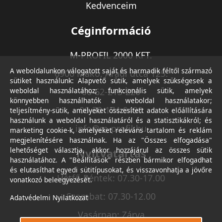
Kedvenceim
Céginformáció
M-PROFIL 2000 KFT.
A weboldalunkon válogatott saját és harmadik féltől származó
6900 Makó, Aradi utca 125.
sütiket használunk: Alapvető sütik, amelyek szükségesek a
weboldal használatához; funkcionális sütik, amelyek
06-62-213-220
könnyebben használhatók a weboldal használatakor;
06-30-174-9490
teljesítmény-sütik, amelyeket összesített adatok előállítására
használunk a weboldal használatáról és a statisztikákról; és
info@m-profil.hu
marketing cookie-k, amelyeket releváns tartalom és reklám
megjelenítésére használnak. Ha az "Összes elfogadása"
lehetőséget választja, akkor hozzájárul az összes sütik
Nyitvatartás
használatához. A "Beállítások" részben bármikor elfogadhat
és elutasíthat egyedi sütitípusokat, és visszavonhatja a jövőre
Hétfő-Péntek: 07.30-17.00
vonatkozó beleegyezését.
Szombat: 07.30-12.00
Adatvédelmi Nyilatkozat
Vasárnap: Zárva