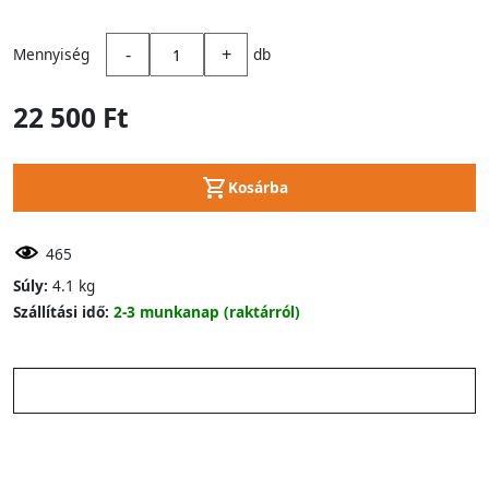
-
+
Mennyiség
db
22 500 Ft
Kosárba
465
Súly:
4.1 kg
Szállítási idő:
2-3 munkanap (raktárról)