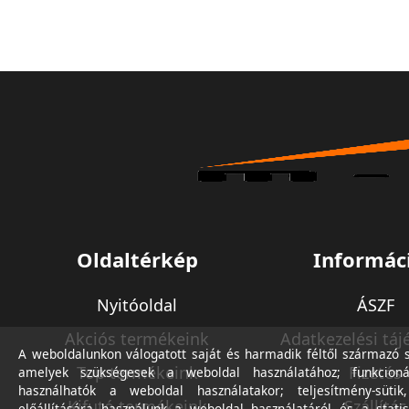
Oldaltérkép
Informác
Nyitóoldal
ÁSZF
Akciós termékeink
Adatkezelési táj
A weboldalunkon válogatott saját és harmadik féltől származó sü
Top termékeink
Fizetés
amelyek szükségesek a weboldal használatához; funkcioná
használhatók a weboldal használatakor; teljesítmény-sütik
Kifutó termékeink
Szállítás
előállítására használunk a weboldal használatáról és a statis