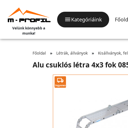
Kategóriáink
Főold
Velünk könnyebb a
munka!
Főoldal
Létrák, állványok
Kisállványok, fe
Alu csuklós létra 4x3 fok 0
Ingyenes