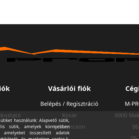
iók
Vásárlói fiók
Cég
Belépés / Regisztráció
M-PRO
ékoztató
Kosár
6900 Mak
tiket használunk: Alapvető sütik,
Kedvenceim
06
lis sütik, amelyek könnyebben
, amelyeket összesített adatok
06
ztikákról; és marketing cookie-k,