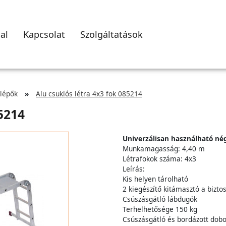
al
Kapcsolat
Szolgáltatások
llépők
Alu csuklós létra 4x3 fok 085214
85214
Univerzálisan használható nég
Munkamagasság: 4,40 m
Létrafokok száma: 4x3
Leírás:
Kis helyen tárolható
2 kiegészítő kitámasztó a bizto
Csúszásgátló lábdugók
Terhelhetősége 150 kg
Csúszásgátló és bordázott dobo