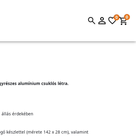
0
0
yrészes alumínium csuklós létra.
s állás érdekében
gó készlettel (mérete 142 x 28 cm), valamint