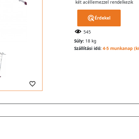
két acéllemezzel rendelkezik
Érdekel
545
Súly:
18 kg
Szállítási idő:
4-5 munkanap (kü