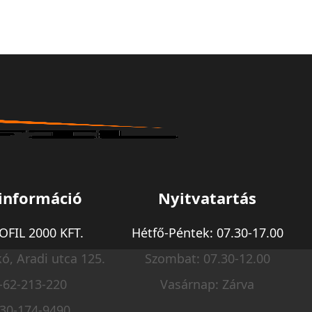
információ
Nyitvatartás
FIL 2000 KFT.
Hétfő-Péntek: 07.30-17.00
ó, Aradi utca 125.
Szombat: 07.30-12.00
-62-213-220
Vasárnap: Zárva
-30-174-9490