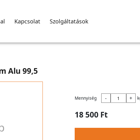
al
Kapcsolat
Szolgáltatások
m Alu 99,5
-
+
Mennyiség
k
18 500 Ft
p