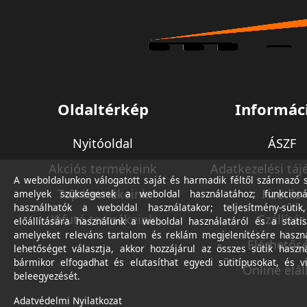
Oldaltérkép
Informác
Nyitóoldal
ÁSZF
Akciós termékeink
Adatkezelési táj
A weboldalunkon válogatott saját és harmadik féltől származó sü
Top termékeink
Fizetés
amelyek szükségesek a weboldal használatához; funkcioná
használhatók a weboldal használatakor; teljesítmény-sütik
Kifutó termékeink
Szállítás
előállítására használunk a weboldal használatáról és a statis
amelyeket releváns tartalom és reklám megjelenítésére haszn
Elérhetős
lehetőséget választja, akkor hozzájárul az összes sütik haszn
bármikor elfogadhat és elutasíthat egyedi sütitípusokat, és v
Online elál
beleegyezését.
Adatvédelmi Nyilatkozat