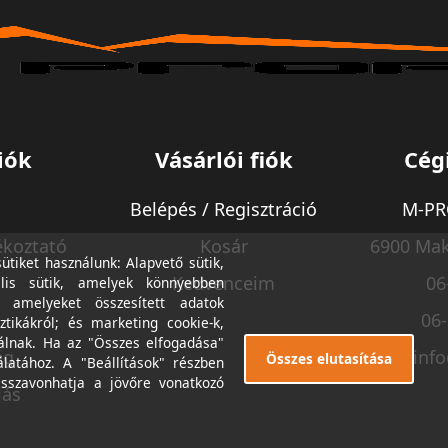
iók
Vásárlói fiók
Cég
Belépés / Regisztráció
M-PRO
ékoztató
Kosár
6900 Mak
tiket használunk: Alapvető sütik,
Kedvenceim
06
lis sütik, amelyek könnyebben
, amelyeket összesített adatok
06
ztikákról; és marketing cookie-k,
álnak. Ha az "Összes elfogadása"
ég
inf
Összes elutasítása
álatához. A "Beállítások" részben
isszavonhatja a jövőre vonatkozó
lás