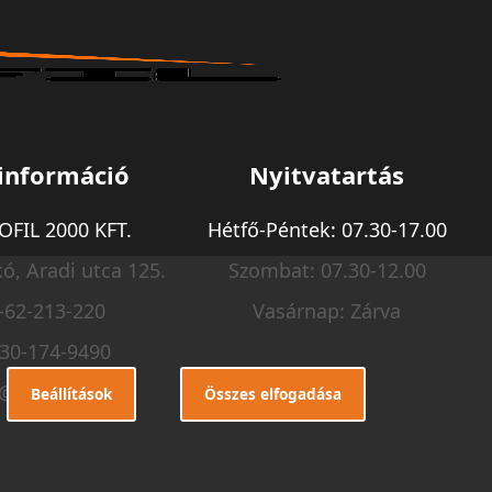
információ
Nyitvatartás
FIL 2000 KFT.
Hétfő-Péntek: 07.30-17.00
ó, Aradi utca 125.
Szombat: 07.30-12.00
-62-213-220
Vasárnap: Zárva
-30-174-9490
o@m-profil.hu
Beállítások
Összes elfogadása