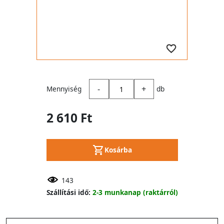
-
+
Mennyiség
db
2 610 Ft
Kosárba
143
Szállítási idő:
2-3 munkanap (raktárról)