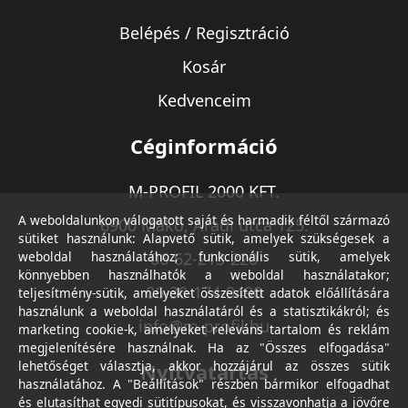
Belépés / Regisztráció
Kosár
Kedvenceim
Céginformáció
M-PROFIL 2000 KFT.
A weboldalunkon válogatott saját és harmadik féltől származó
6900 Makó, Aradi utca 125.
sütiket használunk: Alapvető sütik, amelyek szükségesek a
weboldal használatához; funkcionális sütik, amelyek
06-62-213-220
könnyebben használhatók a weboldal használatakor;
06-30-174-9490
teljesítmény-sütik, amelyeket összesített adatok előállítására
használunk a weboldal használatáról és a statisztikákról; és
info@m-profil.hu
marketing cookie-k, amelyeket releváns tartalom és reklám
megjelenítésére használnak. Ha az "Összes elfogadása"
lehetőséget választja, akkor hozzájárul az összes sütik
Nyitvatartás
használatához. A "Beállítások" részben bármikor elfogadhat
és elutasíthat egyedi sütitípusokat, és visszavonhatja a jövőre