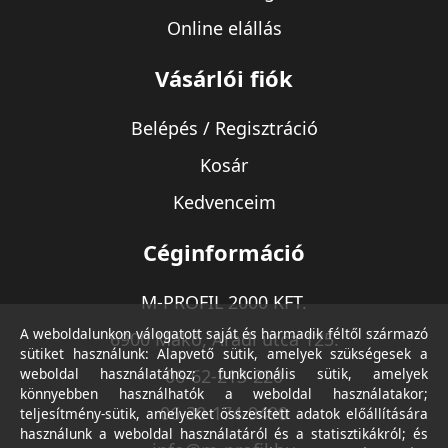
Online elállás
Vásárlói fiók
Belépés / Regisztráció
Kosár
Kedvenceim
Céginformáció
M-PROFIL 2000 KFT.
A weboldalunkon válogatott saját és harmadik féltől származó
6900 Makó, Aradi utca 125.
sütiket használunk: Alapvető sütik, amelyek szükségesek a
weboldal használatához; funkcionális sütik, amelyek
06-62-213-220
könnyebben használhatók a weboldal használatakor;
06-30-174-9490
teljesítmény-sütik, amelyeket összesített adatok előállítására
használunk a weboldal használatáról és a statisztikákról; és