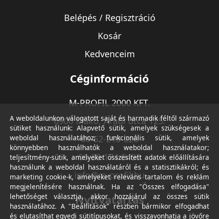
Belépés / Regisztráció
Kosár
Kedvenceim
Céginformáció
M-PROFIL 2000 KFT.
A weboldalunkon válogatott saját és harmadik féltől származó
6900 Makó, Aradi utca 125.
sütiket használunk: Alapvető sütik, amelyek szükségesek a
weboldal használatához; funkcionális sütik, amelyek
06-62-213-220
könnyebben használhatók a weboldal használatakor;
06-30-174-9490
teljesítmény-sütik, amelyeket összesített adatok előállítására
használunk a weboldal használatáról és a statisztikákról; és
info@m-profil.hu
marketing cookie-k, amelyeket releváns tartalom és reklám
megjelenítésére használnak. Ha az "Összes elfogadása"
lehetőséget választja, akkor hozzájárul az összes sütik
Nyitvatartás
használatához. A "Beállítások" részben bármikor elfogadhat
és elutasíthat egyedi sütitípusokat, és visszavonhatja a jövőre