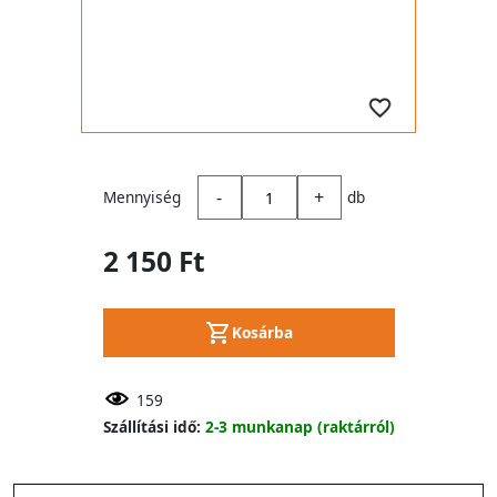
-
+
Mennyiség
db
2 150 Ft
Kosárba
159
Szállítási idő:
2-3 munkanap (raktárról)