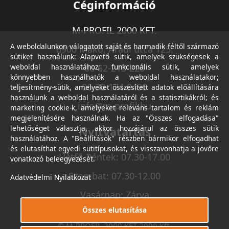
Céginformáció
M-PROFIL 2000 KFT.
A weboldalunkon válogatott saját és harmadik féltől származó
6900 Makó, Aradi utca 125.
sütiket használunk: Alapvető sütik, amelyek szükségesek a
weboldal használatához; funkcionális sütik, amelyek
06-62-213-220
könnyebben használhatók a weboldal használatakor;
06-30-174-9490
teljesítmény-sütik, amelyeket összesített adatok előállítására
használunk a weboldal használatáról és a statisztikákról; és
info@m-profil.hu
marketing cookie-k, amelyeket releváns tartalom és reklám
megjelenítésére használnak. Ha az "Összes elfogadása"
lehetőséget választja, akkor hozzájárul az összes sütik
Nyitvatartás
használatához. A "Beállítások" részben bármikor elfogadhat
és elutasíthat egyedi sütitípusokat, és visszavonhatja a jövőre
Hétfő-Péntek: 07.30-17.00
vonatkozó beleegyezését.
Szombat: 07.30-12.00
Adatvédelmi Nyilatkozat
Vasárnap: Zárva
Összes elutasítása
© M-PROFIL 2000 KFT 2000 Kft.