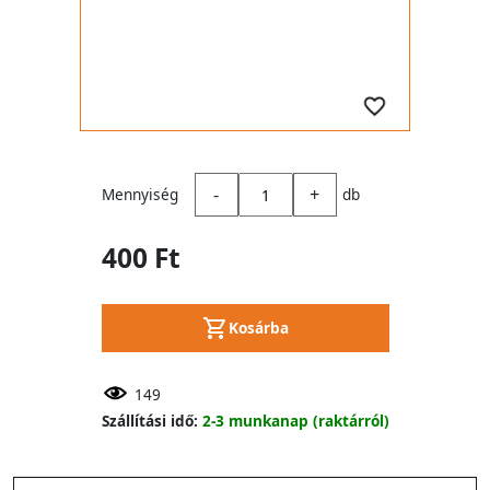
-
+
Mennyiség
db
400 Ft
Kosárba
149
Szállítási idő:
2-3 munkanap (raktárról)