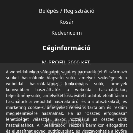
Belépés / Regisztráció
Kosár
Kedvenceim
Céginformáció
M-PROFIL 2000 KFT.
A weboldalunkon válogatott saját és harmadik féltől származó
6900 Makó, Aradi utca 125.
sütiket használunk: Alapvető sütik, amelyek szükségesek a
weboldal használatához; funkcionális sütik, amelyek
06-62-213-220
könnyebben használhatók a weboldal használatakor;
06-30-174-9490
teljesítmény-sütik, amelyeket összesített adatok előállítására
használunk a weboldal használatáról és a statisztikákról; és
info@m-profil.hu
marketing cookie-k, amelyeket releváns tartalom és reklám
megjelenítésére használnak. Ha az "Összes elfogadása"
lehetőséget választja, akkor hozzájárul az összes sütik
Nyitvatartás
használatához. A "Beállítások" részben bármikor elfogadhat
és elutasíthat egyedi sütitípusokat, és visszavonhatja a jövőre