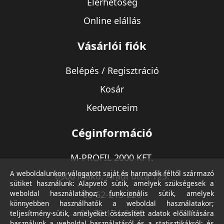
Elérhetőség
Online elállás
Vásárlói fiók
Belépés / Regisztráció
Kosár
Kedvenceim
Céginformáció
M-PROFIL 2000 KFT.
A weboldalunkon válogatott saját és harmadik féltől származó
6900 Makó, Aradi utca 125.
sütiket használunk: Alapvető sütik, amelyek szükségesek a
weboldal használatához; funkcionális sütik, amelyek
06-62-213-220
könnyebben használhatók a weboldal használatakor;
06-30-174-9490
teljesítmény-sütik, amelyeket összesített adatok előállítására
használunk a weboldal használatáról és a statisztikákról; és