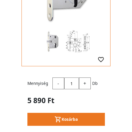
-
+
Mennyiség
Db
5 890 Ft
Kosárba